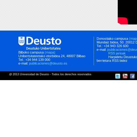
Donostiako campusa
(map
Mundaiz bidea, 50. 20012 
Tel.: +34 943 326 600
e-mail:
publicaciones@deu
Bilboko campusa
(mapa)
RSS jarioak
Unibertsitateetako etorbidea 24, 48007 Bilbao
Harpidetu Deustuko
Tel.: +34 944 139 000
berrietara RSS bidez
e-mail:
publicaciones@deusto.es
@ 2013 Universidad de Deusto - Todos los derechos reservados