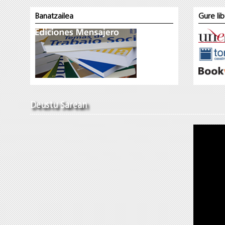
Banatzailea
Gure li
Deustu Sarean