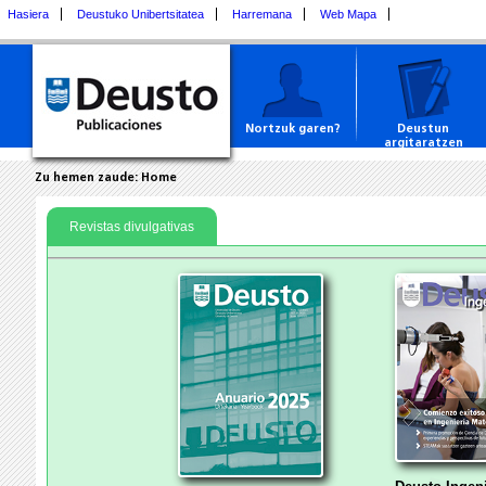
Hasiera
Deustuko Unibertsitatea
Harremana
Web Mapa
Nortzuk garen?
Deustun
argitaratzen
Zu hemen zaude:
Home
Revistas divulgativas