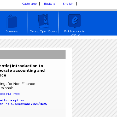
Castellano
Euskara
English
Journals
Deusto Open Books
Publications in
Basque
entle) Introduction to
porate accounting and
nce
ings for Non-Finance
ssionals
oad PDF (free)
ed book option
 online publication: 2025/11/25