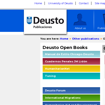
Home
University of Deusto
Contact
Site ma
About us
Publi
You are here:
Home
Other publications
O
Deusto Open Books
Manual de Estilo Chicago-Deusto
Cuadernos Penales JM Lidón
HumanitarianNet
Tuning
Deusto Social Impact Briefings
Deusto Forum
International Migrations