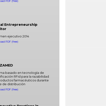
oad PDF (free)
al Entrepreneurship
itor
men ejecutivo 2014
oad PDF (free)
ZAMED
ema basado en tecnología de
ificación RFid para la razabilidad
roductos farmacéuticos durante
se de distribución
oad PDF (free)
nnovative Practices in