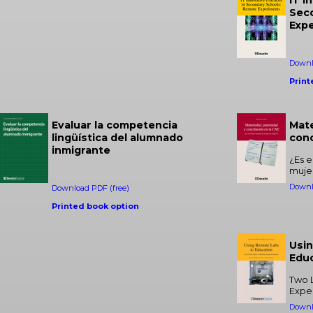
Sec
Exp
Downl
Print
Evaluar la competencia
Mate
lingüística del alumnado
conc
inmigrante
¿Es e
muje
Downl
Download PDF (free)
Printed book option
Usin
Edu
Two 
Expe
Downl