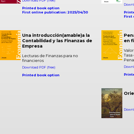
Download PDF (free)
Downl
Printed book option
First online publication: 2025/04/30
Print
First
Una introducción(amable)a la
Pena
Contabilidad y las Finanzas de
en f
Empresa
Valor
Tasa 
Lecturas de Finanzas para no
Penal
financieros
Downl
Download PDF (free)
Print
Printed book option
Orie
Downl