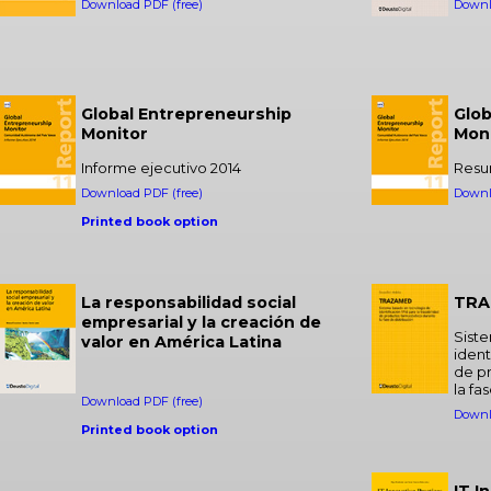
Download PDF (free)
Downl
Global Entrepreneurship
Glob
Monitor
Mon
Informe ejecutivo 2014
Resu
Download PDF (free)
Downl
Printed book option
La responsabilidad social
TRA
empresarial y la creación de
Sist
valor en América Latina
ident
de p
la fa
Download PDF (free)
Downl
Printed book option
IT I