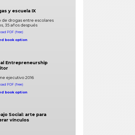
as y escuela IX
o de drogas entre escolares
os, 35 años después
oad PDF (free)
ed book option
al Entrepreneurship
itor
me ejecutivo 2016
oad PDF (free)
ed book option
ajo Social: arte para
rar vínculos