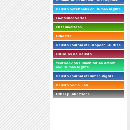
Humanitarian Aid and Development
Deusto notebooks on Human Rights
Law Minor Series
Enseiukarrean
Orkestra
Deusto Journal of European Studies
Estudios de Deusto
Yearbook on Humanitarian Action
and Human Rights
Deusto Journal of Human Rights
Deusto Social Lab
Other publications
briefings_01_1_es