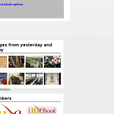
ed book option
ges from yesterday and
ay
photos
bers