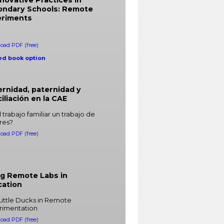
ondary Schools: Remote
eriments
oad PDF (free)
ed book option
rnidad, paternidad y
iliación en la CAE
l trabajo familiar un trabajo de
res?
oad PDF (free)
g Remote Labs in
cation
Little Ducks in Remote
rimentation
oad PDF (free)