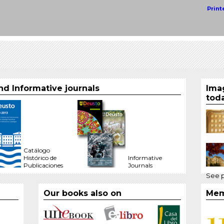
Print
d Informative journals
Ima
tod
Catálogo
Histórico de
Informative
Publicaciones
Journals
See 
Our books also on
Mem