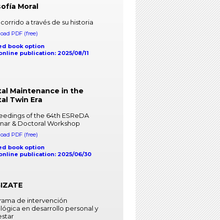
sofía Moral
corrido a través de su historia
oad PDF (free)
ed book option
 online publication: 2025/08/11
tal Maintenance in the
tal Twin Era
eedings of the 64th ESReDA
nar & Doctoral Workshop
oad PDF (free)
ed book option
 online publication: 2025/06/30
IZATE
rama de intervención
lógica en desarrollo personal y
estar