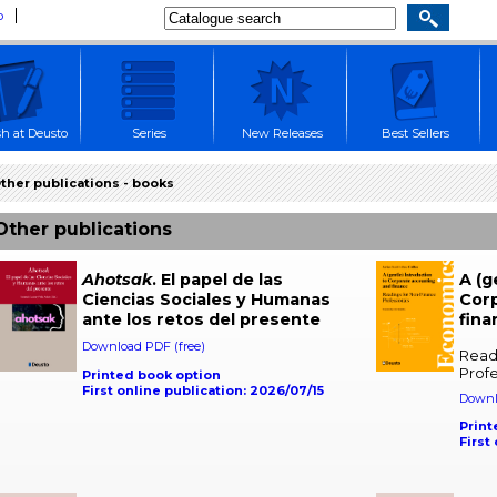
p
sh at Deusto
Series
New Releases
Best Sellers
ther publications - books
Other publications
Ahotsak
. El papel de las
A (g
Ciencias Sociales y Humanas
Cor
ante los retos del presente
fina
Download PDF (free)
Read
Profe
Printed book option
First online publication: 2026/07/15
Downl
Print
First