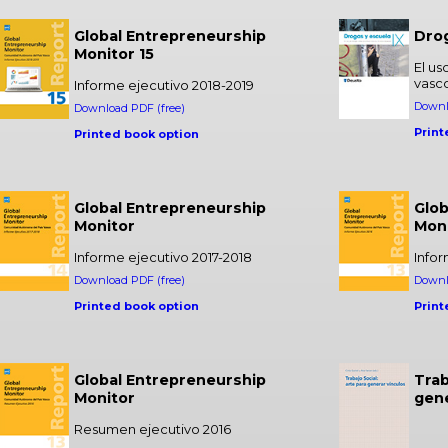
Global Entrepreneurship
Drog
Monitor 15
El us
vasc
Informe ejecutivo 2018-2019
Downl
Download PDF (free)
Print
Printed book option
Global Entrepreneurship
Glob
Monitor
Mon
Informe ejecutivo 2017-2018
Infor
Download PDF (free)
Downl
Printed book option
Print
Global Entrepreneurship
Trab
Monitor
gene
Resumen ejecutivo 2016