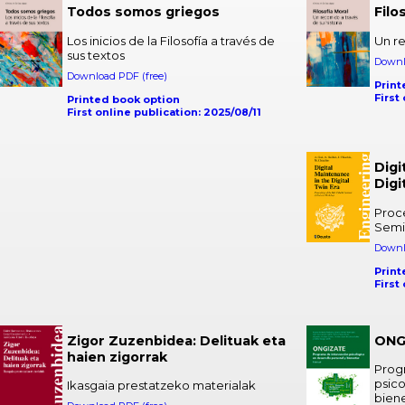
Todos somos griegos
Filo
Los inicios de la Filosofía a través de
Un re
sus textos
Downl
Download PDF (free)
Print
First
Printed book option
First online publication: 2025/08/11
Digi
Digi
Proc
Semi
Downl
Print
First
Zigor Zuzenbidea: Delituak eta
ONG
haien zigorrak
Prog
psico
Ikasgaia prestatzeko materialak
bien