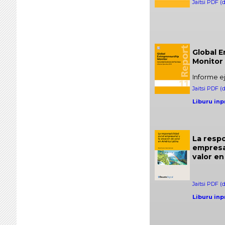
Jaitsi PDF (
Global 
Monitor
Informe e
Jaitsi PDF (
Liburu inp
La respo
empresar
valor en
Jaitsi PDF (
Liburu inp