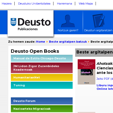
Hasiera
Deustuko Unibertsitatea
Harremana
Web Mapa
Nortzuk garen?
Deustun argitaratzen
Zu hemen zaude:
Home
Beste argitalpen batzuk
Beste argitalp
Deusto Open Books
Beste argitalpen
Manual de Estilo Chicago-Deusto
Ahotsak
JM Lidon Zigor Zuzenbideko
Ciencia
Koadernoak
ante los
HumanitarianNet
Jaitsi PDF (
Liburu inp
Tuning
Online leh
Deusto Social Impact Briefings
Deusto Forum
Nazioarteko Migrazioak