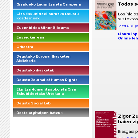
Todos s
Gizaldeko Laguntza eta Garapena
Los inicios
Giza Eskubideei buruzko Deustu
Koadernoak
sus textos
Jaitsi PDF (
Zuzenbidea Minor Bilduma
Liburu inp
Enseiukarrean
Online leh
Orkestra
Deustuko Europar Ikasketen
Aldizkaria
Deustuko ikasketak
Deusto Journal of Human Rights
Ekintza Humanitarioko eta Giza
Eskubideetako Urtekaria
Deusto Social Lab
Beste argitalpen batzuk
Zigor Zu
haien zi
briefings_01_1_es
Ikasgaia 