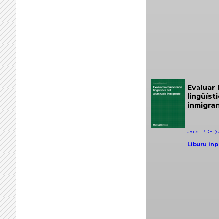
Evaluar 
lingüíst
inmigra
Jaitsi PDF (
Liburu inp