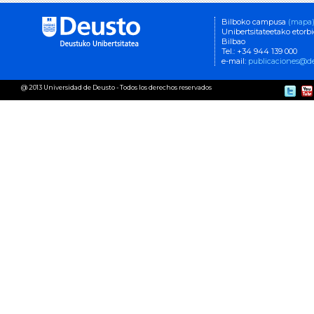
Bilboko campusa
(mapa
Unibertsitateetako etorb
Bilbao
Tel.: +34 944 139 000
e-mail:
publicaciones@de
@ 2013 Universidad de Deusto - Todos los derechos reservados