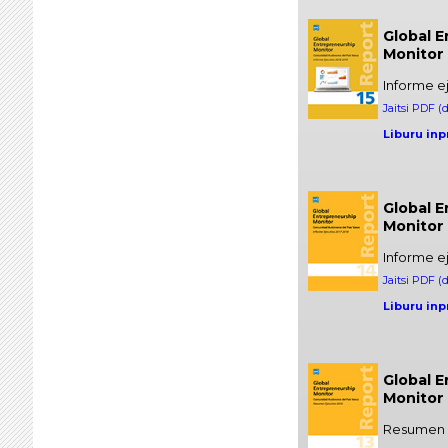
Global 
Monitor 
Informe e
Jaitsi PDF (
Liburu inp
Global 
Monitor
Informe e
Jaitsi PDF (
Liburu inp
Global 
Monitor
Resumen e