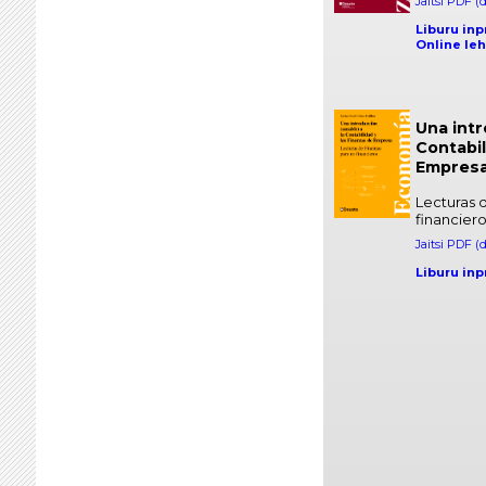
Jaitsi PDF (
Liburu inp
Online leh
Una intr
Contabil
Empres
Lecturas 
financiero
Jaitsi PDF (
Liburu inp