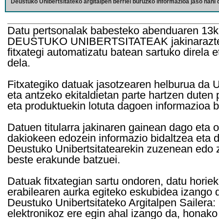
Deustuko Unibertsitateko argitalpen berriei buruzko informazioa jaso nahi d
Datu pertsonalak babesteko abenduaren 13k
DEUSTUKO UNIBERTSITATEAK jakinarazten d
fitxategi automatizatu batean sartuko direla 
dela.
Fitxategiko datuak jasotzearen helburua da Un
eta antzeko ekitaldietan parte hartzen duten
eta produktuekin lotuta dagoen informazioa b
Datuen titularra jakinaren gainean dago eta 
dakiokeen edozein informazio bidaltzea eta d
Deustuko Unibertsitatearekin zuzenean edo z
beste erakunde batzuei.
Datuak fitxategian sartu ondoren, datu horie
erabilearen aurka egiteko eskubidea izango d
Deustuko Unibertsitateko Argitalpen Sailera: 
elektronikoz ere egin ahal izango da, honako