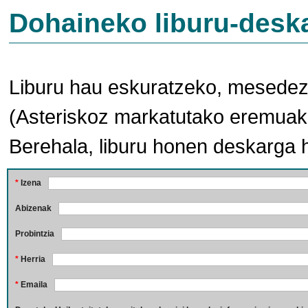
Dohaineko liburu-desk
Liburu hau eskuratzeko, mesedez,
(Asteriskoz markatutako eremuak 
Berehala, liburu honen deskarga 
*
Izena
Abizenak
Probintzia
*
Herria
*
Emaila