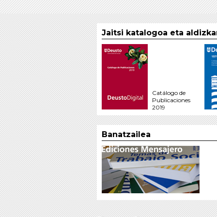
Jaitsi katalogoa eta aldizk
Catálogo de
Publicaciones
2019
Banatzailea