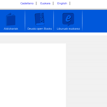
Castellano
Euskara
English
Aldizkariak
Deusto open Books
Liburuak euskaraz