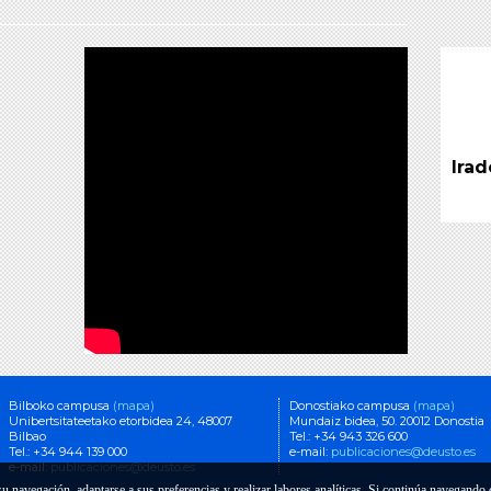
Irad
Bilboko campusa
(mapa)
Donostiako campusa
(mapa)
Unibertsitateetako etorbidea 24, 48007
Mundaiz bidea, 50. 20012 Donostia
Bilbao
Tel.: +34 943 326 600
Tel.: +34 944 139 000
e-mail:
publicaciones@deusto.es
e-mail:
publicaciones@deusto.es
 su navegación, adaptarse a sus preferencias y realizar labores analíticas. Si continúa navegand