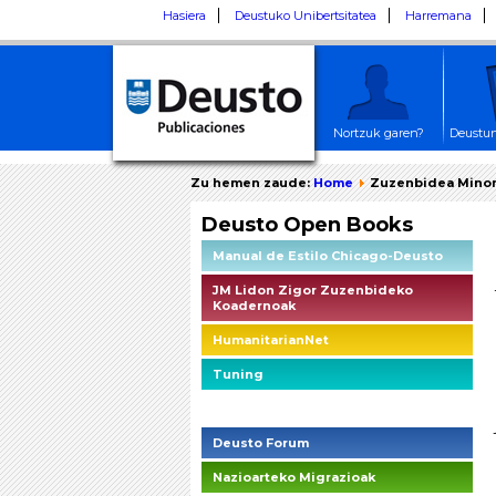
Hasiera
Deustuko Unibertsitatea
Harremana
Nortzuk garen?
Deustun
Zu hemen zaude:
Home
Zuzenbidea Minor
Deusto Open Books
Manual de Estilo Chicago-Deusto
JM Lidon Zigor Zuzenbideko
Koadernoak
HumanitarianNet
Tuning
Deusto Social Impact Briefings
Deusto Forum
Nazioarteko Migrazioak