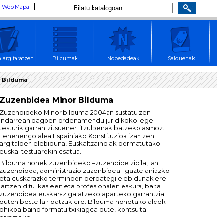
Web Mapa
 argitaratzen
Bildumak
Nobedadeak
Salduenak
 Bilduma
Zuzenbidea Minor Bilduma
Zuzenbideko Minor bilduma 2004an sustatu zen
indarrean dagoen ordenamendu juridikoko lege
testurik garrantzitsuenen itzulpenak batzeko asmoz.
Lehenengo alea Espainiako Konstituzioa izan zen,
argitalpen elebiduna, Euskaltzaindiak bermatutako
euskal testuarekin osatua.
Bilduma honek zuzenbideko –zuzenbide zibila, lan
zuzenbidea, administrazio zuzenbidea– gaztelaniazko
eta euskarazko terminoen berbategi elebidunak ere
jartzen ditu ikasleen eta profesionalen eskura, baita
zuzenbidea euskaraz garatzeko aparteko garrantzia
duten beste lan batzuk ere. Bilduma honetako aleek
ohikoa baino formatu txikiagoa dute, kontsulta