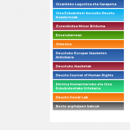
Gizaldeko Laguntza eta Garapena
Giza Eskubideei buruzko Deustu
Koadernoak
Zuzenbidea Minor Bilduma
Enseiukarrean
Orkestra
Deustuko Europar Ikasketen
Aldizkaria
Deustuko ikasketak
Deusto Journal of Human Rights
Ekintza Humanitarioko eta Giza
Eskubideetako Urtekaria
Deusto Social Lab
Beste argitalpen batzuk
briefings_01_1_es