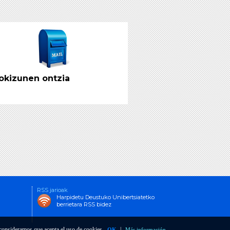
okizunen ontzia
RSS jarioak
Harpidetu Deustuko Unibertsiatetko
berrietara RSS bidez
o consideramos que acepta el uso de cookies.
|
OK
Más información