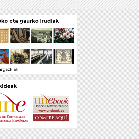
ko eta gaurko irudiak
 argazkiak
kideak