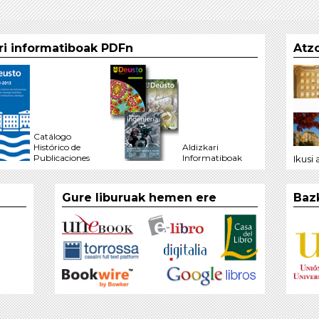
ari informatiboak PDFn
Atzo
Catálogo
Histórico de
Aldizkari
Publicaciones
Informatiboak
Ikusi
Gure liburuak hemen ere
Baz