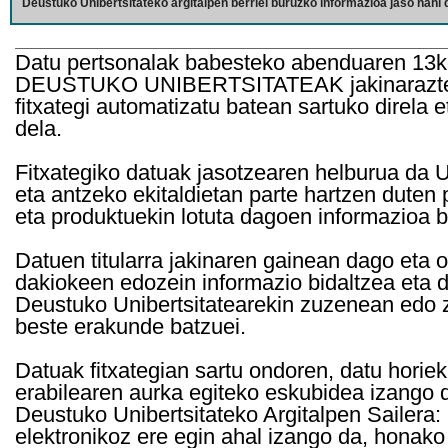
Deustuko Unibertsitateko argitalpen berriei buruzko informazioa jaso nahi d
Datu pertsonalak babesteko abenduaren 13k
DEUSTUKO UNIBERTSITATEAK jakinarazten d
fitxategi automatizatu batean sartuko direla 
dela.
Fitxategiko datuak jasotzearen helburua da Un
eta antzeko ekitaldietan parte hartzen duten
eta produktuekin lotuta dagoen informazioa b
Datuen titularra jakinaren gainean dago eta 
dakiokeen edozein informazio bidaltzea eta d
Deustuko Unibertsitatearekin zuzenean edo z
beste erakunde batzuei.
Datuak fitxategian sartu ondoren, datu horie
erabilearen aurka egiteko eskubidea izango d
Deustuko Unibertsitateko Argitalpen Sailera: 
elektronikoz ere egin ahal izango da, honako