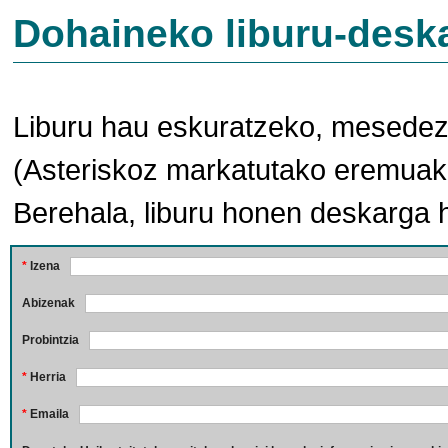
Dohaineko liburu-desk
Liburu hau eskuratzeko, mesedez,
(Asteriskoz markatutako eremuak 
Berehala, liburu honen deskarga 
*
Izena
Abizenak
Probintzia
*
Herria
*
Emaila