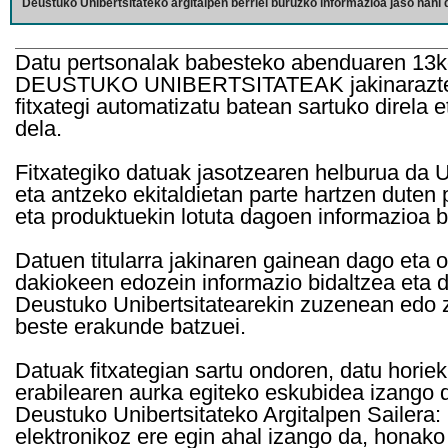
Deustuko Unibertsitateko argitalpen berriei buruzko informazioa jaso nahi d
Datu pertsonalak babesteko abenduaren 13k
DEUSTUKO UNIBERTSITATEAK jakinarazten d
fitxategi automatizatu batean sartuko direla 
dela.
Fitxategiko datuak jasotzearen helburua da Un
eta antzeko ekitaldietan parte hartzen duten
eta produktuekin lotuta dagoen informazioa b
Datuen titularra jakinaren gainean dago eta 
dakiokeen edozein informazio bidaltzea eta d
Deustuko Unibertsitatearekin zuzenean edo z
beste erakunde batzuei.
Datuak fitxategian sartu ondoren, datu horie
erabilearen aurka egiteko eskubidea izango d
Deustuko Unibertsitateko Argitalpen Sailera: 
elektronikoz ere egin ahal izango da, honako