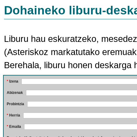
Dohaineko liburu-desk
Liburu hau eskuratzeko, mesedez,
(Asteriskoz markatutako eremuak 
Berehala, liburu honen deskarga 
*
Izena
Abizenak
Probintzia
*
Herria
*
Emaila