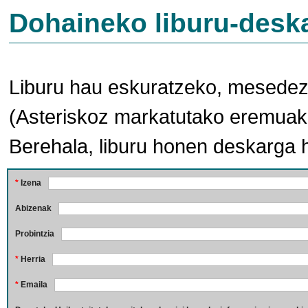
Dohaineko liburu-desk
Liburu hau eskuratzeko, mesedez,
(Asteriskoz markatutako eremuak 
Berehala, liburu honen deskarga 
*
Izena
Abizenak
Probintzia
*
Herria
*
Emaila