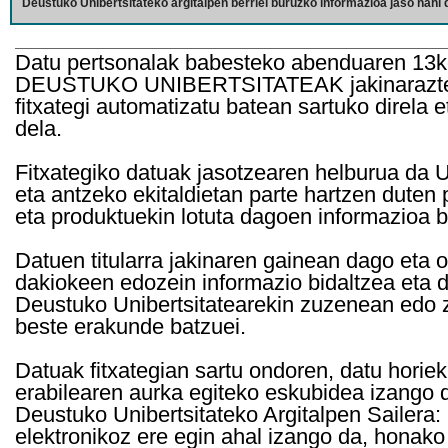
Deustuko Unibertsitateko argitalpen berriei buruzko informazioa jaso nahi d
Datu pertsonalak babesteko abenduaren 13k
DEUSTUKO UNIBERTSITATEAK jakinarazten d
fitxategi automatizatu batean sartuko direla 
dela.
Fitxategiko datuak jasotzearen helburua da Un
eta antzeko ekitaldietan parte hartzen duten
eta produktuekin lotuta dagoen informazioa b
Datuen titularra jakinaren gainean dago eta 
dakiokeen edozein informazio bidaltzea eta d
Deustuko Unibertsitatearekin zuzenean edo z
beste erakunde batzuei.
Datuak fitxategian sartu ondoren, datu horie
erabilearen aurka egiteko eskubidea izango d
Deustuko Unibertsitateko Argitalpen Sailera: 
elektronikoz ere egin ahal izango da, honako