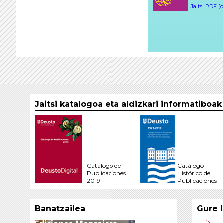
Jaitsi PDF (
Jaitsi katalogoa eta aldizkari informatiboa
Catálogo de
Catálogo
Publicaciones
Histórico de
2019
Publicaciones
Banatzailea
Gure 