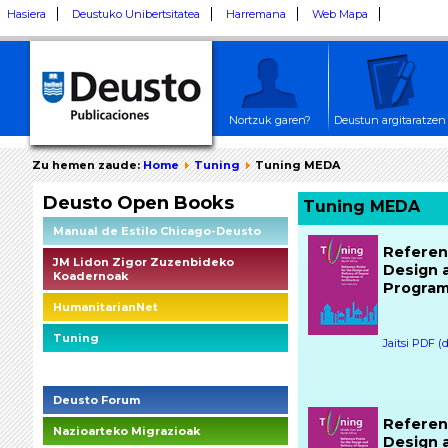
Hasiera
Deustuko Unibertsitatea
Harremana
Web Mapa
Nortzuk garen?
Deustun argitaratzen
Zu hemen zaude:
Home
Tuning
Tuning MEDA
Deusto Open Books
Tuning MEDA
Manual de Estilo Chicago-Deusto
Referen
JM Lidon Zigor Zuzenbideko
Design 
Koadernoak
Program
HumanitarianNet
Tuning
Jaitsi PDF (
Deusto Social Impact Briefings
Deusto Forum
Referen
Nazioarteko Migrazioak
Design 