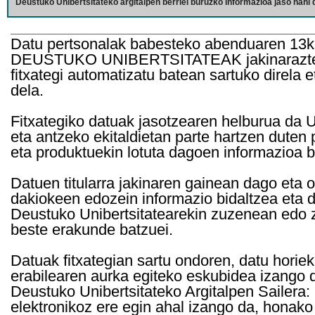
Deustuko Unibertsitateko argitalpen berriei buruzko informazioa jaso nahi d
Datu pertsonalak babesteko abenduaren 13k
DEUSTUKO UNIBERTSITATEAK jakinarazten d
fitxategi automatizatu batean sartuko direla 
dela.
Fitxategiko datuak jasotzearen helburua da Un
eta antzeko ekitaldietan parte hartzen duten
eta produktuekin lotuta dagoen informazioa b
Datuen titularra jakinaren gainean dago eta 
dakiokeen edozein informazio bidaltzea eta d
Deustuko Unibertsitatearekin zuzenean edo z
beste erakunde batzuei.
Datuak fitxategian sartu ondoren, datu horie
erabilearen aurka egiteko eskubidea izango d
Deustuko Unibertsitateko Argitalpen Sailera: 
elektronikoz ere egin ahal izango da, honako