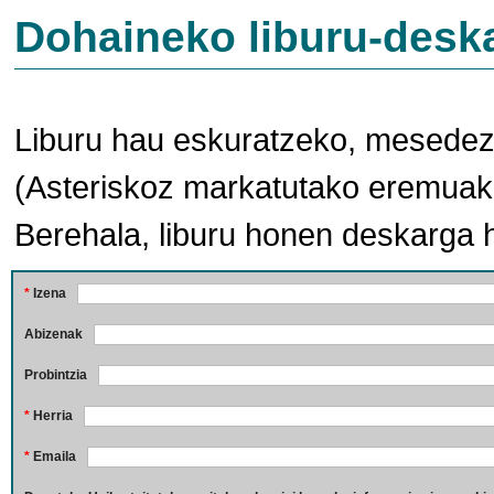
Dohaineko liburu-desk
Liburu hau eskuratzeko, mesedez,
(Asteriskoz markatutako eremuak 
Berehala, liburu honen deskarga 
*
Izena
Abizenak
Probintzia
*
Herria
*
Emaila