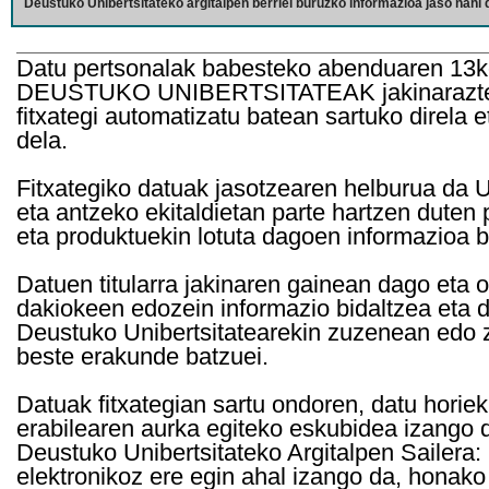
Deustuko Unibertsitateko argitalpen berriei buruzko informazioa jaso nahi d
Datu pertsonalak babesteko abenduaren 13k
DEUSTUKO UNIBERTSITATEAK jakinarazten d
fitxategi automatizatu batean sartuko direla 
dela.
Fitxategiko datuak jasotzearen helburua da Un
eta antzeko ekitaldietan parte hartzen duten
eta produktuekin lotuta dagoen informazioa b
Datuen titularra jakinaren gainean dago eta 
dakiokeen edozein informazio bidaltzea eta d
Deustuko Unibertsitatearekin zuzenean edo z
beste erakunde batzuei.
Datuak fitxategian sartu ondoren, datu horie
erabilearen aurka egiteko eskubidea izango d
Deustuko Unibertsitateko Argitalpen Sailera: 
elektronikoz ere egin ahal izango da, honako