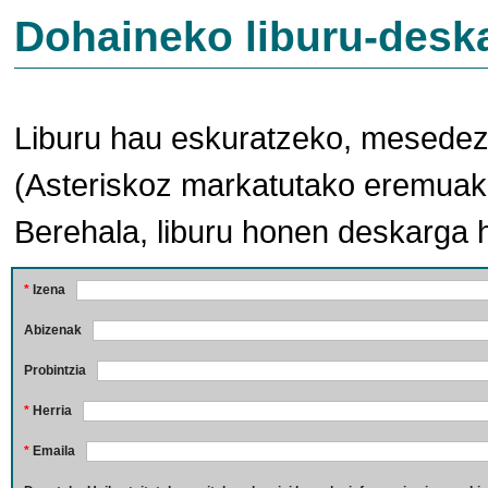
Dohaineko liburu-desk
Liburu hau eskuratzeko, mesedez,
(Asteriskoz markatutako eremuak 
Berehala, liburu honen deskarga 
*
Izena
Abizenak
Probintzia
*
Herria
*
Emaila