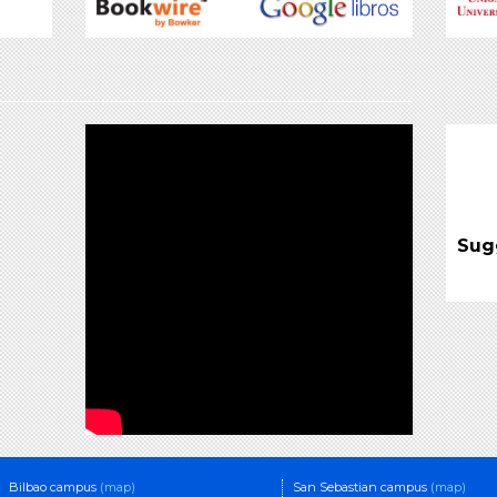
Sug
Bilbao campus
(map)
San Sebastian campus
(map)