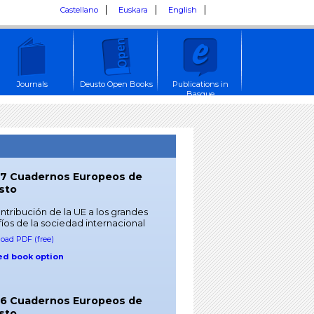
Castellano
Euskara
English
Journals
Deusto Open Books
Publications in
Basque
57 Cuadernos Europeos de
sto
ntribución de la UE a los grandes
íos de la sociedad internacional
oad PDF (free)
ed book option
56 Cuadernos Europeos de
sto