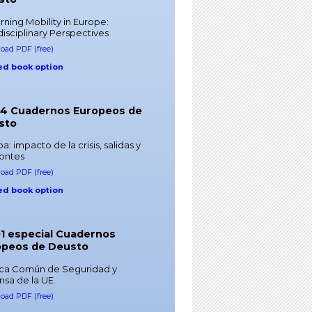
ning Mobility in Europe:
disciplinary Perspectives
oad PDF (free)
ed book option
54 Cuadernos Europeos de
sto
a: impacto de la crisis, salidas y
zontes
oad PDF (free)
ed book option
01 especial Cuadernos
opeos de Deusto
tica Común de Seguridad y
nsa de la UE
oad PDF (free)