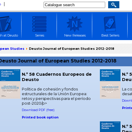
p
sh at Deusto
Series
New Releases
Best Sellers
opean Studies
Deusto Journal of European Studies 2012-2018
Deusto Journal of European Studies 2012-2018
N.º 58 Cuadernos Europeos de
N.º 
Deusto
Deu
Política de cohesión y fondos
La co
estructurales de la Unión Europea:
desaf
retos y perspectivas para el período
Downl
post-2020/p>
Print
Download PDF (free)
Printed book option
N.º 
Deu