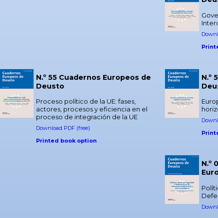
Gover
Inter
Downl
Print
N.º 55 Cuadernos Europeos de
N.º 
Deusto
Deu
Proceso político de la UE: fases,
Europ
actores, procesos y eficiencia en el
hori
proceso de integración de la UE
Downl
Download PDF (free)
Print
Printed book option
N.º 
Eur
Polí
Defe
Downl