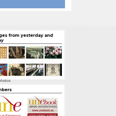
ges from yesterday and
ay
photos
bers