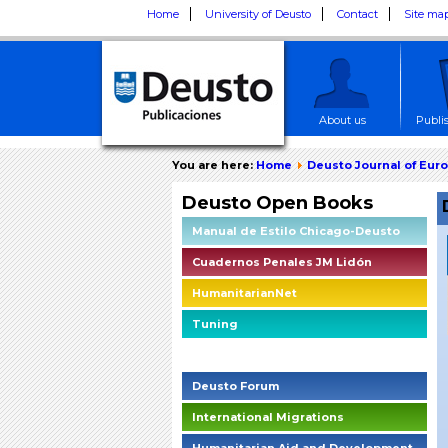
Home
University of Deusto
Contact
Site ma
About us
Publi
You are here:
Home
Deusto Journal of Eur
Deusto Open Books
Manual de Estilo Chicago-Deusto
Cuadernos Penales JM Lidón
HumanitarianNet
Tuning
Deusto Social Impact Briefings
Deusto Forum
International Migrations