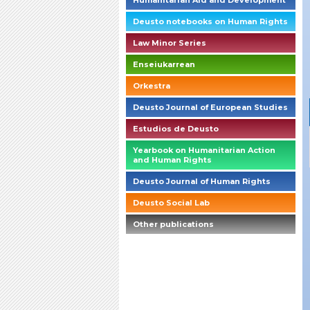
Humanitarian Aid and Development
Deusto notebooks on Human Rights
Law Minor Series
Enseiukarrean
Orkestra
Deusto Journal of European Studies
Estudios de Deusto
Yearbook on Humanitarian Action
and Human Rights
Deusto Journal of Human Rights
Deusto Social Lab
Other publications
briefings_01_1_es