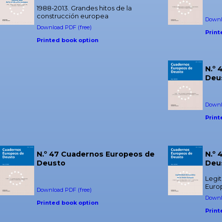
1988-2013. Grandes hitos de la
construcción europea
Downl
Download PDF (free)
Print
Printed book option
N.º
Deu
Downl
Print
N.º 47 Cuadernos Europeos de
N.º
Deusto
Deu
Legi
Euro
Download PDF (free)
Downl
Printed book option
Print