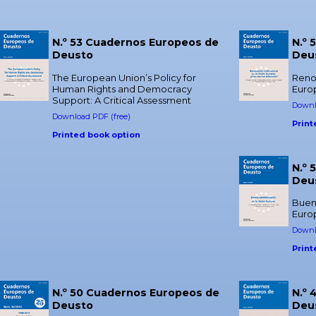
N.º 53 Cuadernos Europeos de
N.º 
Deusto
Deu
The European Union’s Policy for
Renov
Human Rights and Democracy
Europ
Support: A Critical Assessment
Downl
Download PDF (free)
Print
Printed book option
N.º 
Deu
Buena
Euro
Downl
Print
N.º 50 Cuadernos Europeos de
N.º
Deusto
Deu