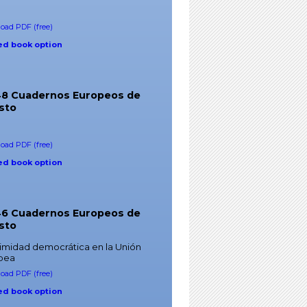
oad PDF (free)
ed book option
 48 Cuadernos Europeos de
sto
oad PDF (free)
ed book option
 46 Cuadernos Europeos de
sto
timidad democrática en la Unión
pea
oad PDF (free)
ed book option