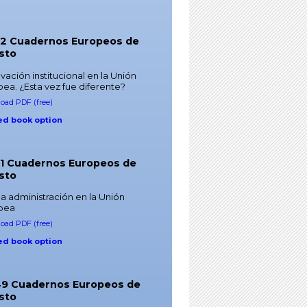
52 Cuadernos Europeos de
sto
ación institucional en la Unión
ea. ¿Esta vez fue diferente?
oad PDF (free)
ed book option
51 Cuadernos Europeos de
sto
 administración en la Unión
pea
oad PDF (free)
ed book option
 49 Cuadernos Europeos de
sto