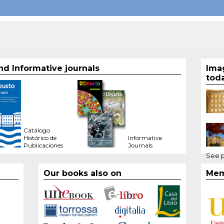
d Informative journals
Ima
tod
Catálogo
Histórico de
Informative
Publicaciones
Journals
See 
Our books also on
Mem