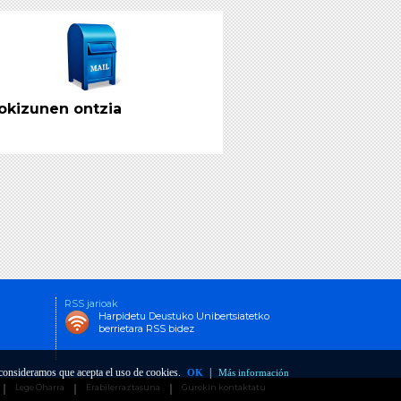
okizunen ontzia
RSS jarioak
Harpidetu Deustuko Unibertsiatetko
berrietara RSS bidez
o consideramos que acepta el uso de cookies.
|
OK
Más información
Lege Oharra
Erabilerraztasuna
Gurekin kontaktatu