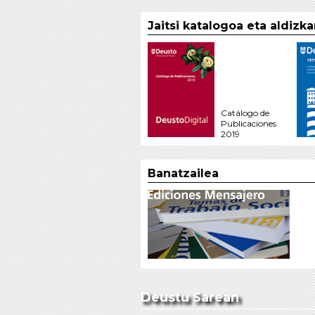
Jaitsi katalogoa eta aldizk
Catálogo de
Publicaciones
2019
Banatzailea
Deustu Sarean