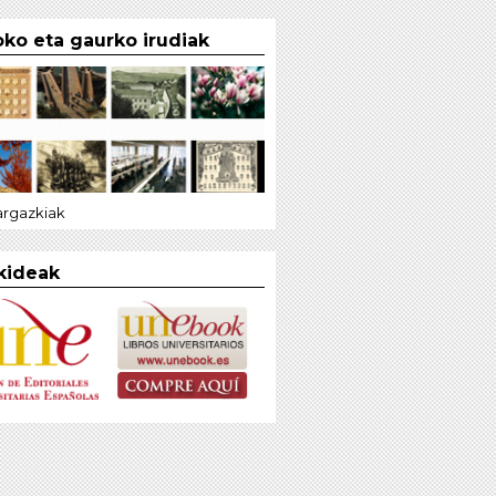
ko eta gaurko irudiak
 argazkiak
kideak