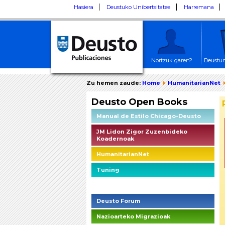
Hasiera
Deustuko Unibertsitatea
Harremana
Nortzuk garen?
Deustun
Zu hemen zaude:
Home
HumanitarianNet
Deusto Open Books
Manual de Estilo Chicago-Deusto
JM Lidon Zigor Zuzenbideko
Koadernoak
HumanitarianNet
Tuning
Deusto Social Impact Briefings
Deusto Forum
Nazioarteko Migrazioak