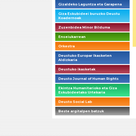
Gizaldeko Laguntza eta Garapena
Giza Eskubideei buruzko Deustu
Koadernoak
Zuzenbidea Minor Bilduma
Enseiukarrean
Orkestra
Deustuko Europar Ikasketen
Aldizkaria
Deustuko ikasketak
Deusto Journal of Human Rights
Ekintza Humanitarioko eta Giza
Eskubideetako Urtekaria
Deusto Social Lab
Beste argitalpen batzuk