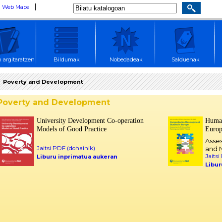
Web Mapa
 argitaratzen
Bildumak
Nobedadeak
Salduenak
Poverty and Development
Poverty and Development
University Development Co-operation
Human
Models of Good Practice
Euro
Asses
Jaitsi PDF (dohainik)
and 
Jaitsi
Liburu inprimatua aukeran
Libur