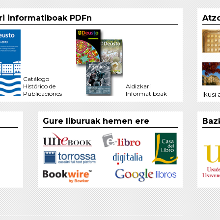
ari informatiboak PDFn
Atzo
Catálogo
Histórico de
Aldizkari
Publicaciones
Informatiboak
Ikusi
Gure liburuak hemen ere
Baz