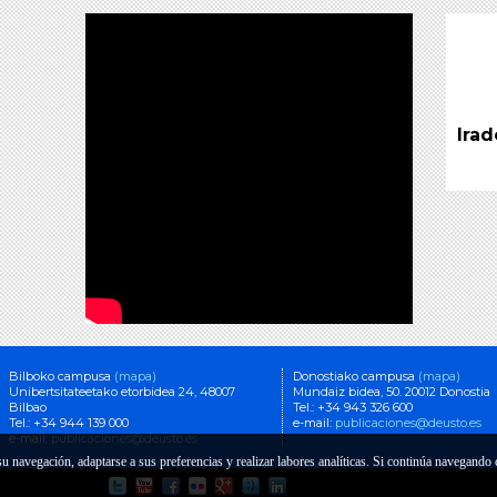
Irad
Bilboko campusa
(mapa)
Donostiako campusa
(mapa)
Unibertsitateetako etorbidea 24, 48007
Mundaiz bidea, 50. 20012 Donostia
Bilbao
Tel.: +34 943 326 600
Tel.: +34 944 139 000
e-mail:
publicaciones@deusto.es
e-mail:
publicaciones@deusto.es
 su navegación, adaptarse a sus preferencias y realizar labores analíticas. Si continúa navegand