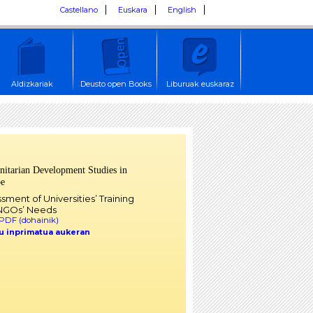
Castellano
Euskara
English
Aldizkariak
Deusto open Books
Liburuak euskaraz
itarian Development Studies in
pe
sment of Universities’ Training
NGOs’ Needs
 PDF (dohainik)
u inprimatua aukeran