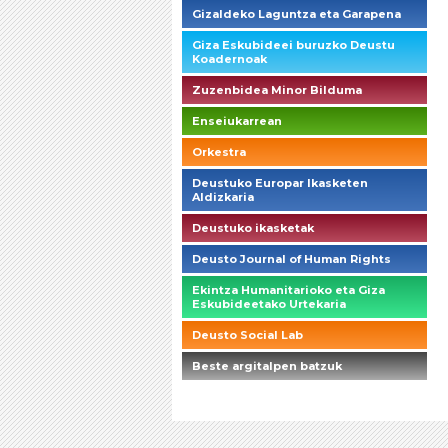
Gizaldeko Laguntza eta Garapena
Giza Eskubideei buruzko Deustu
Koadernoak
Zuzenbidea Minor Bilduma
Enseiukarrean
Orkestra
Deustuko Europar Ikasketen
Aldizkaria
Deustuko ikasketak
Deusto Journal of Human Rights
Ekintza Humanitarioko eta Giza
Eskubideetako Urtekaria
Deusto Social Lab
Beste argitalpen batzuk
briefings_01_1_es