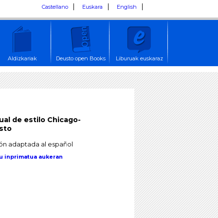
Castellano
Euskara
English
Aldizkariak
Deusto open Books
Liburuak euskaraz
al de estilo Chicago-
sto
ión adaptada al español
u inprimatua aukeran