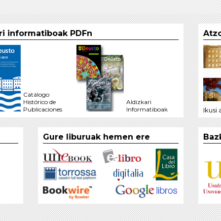
ari informatiboak PDFn
Atzo
Catálogo
Histórico de
Aldizkari
Publicaciones
Informatiboak
Ikusi
Gure liburuak hemen ere
Baz