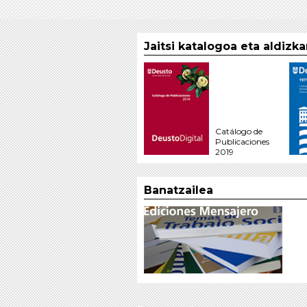
Jaitsi katalogoa eta aldizk
Catálogo de
Publicaciones
2019
Banatzailea