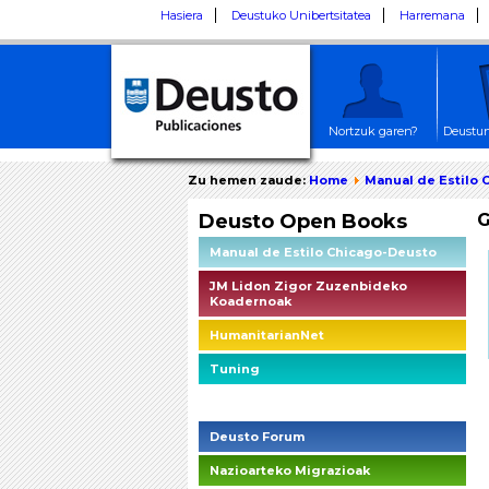
Hasiera
Deustuko Unibertsitatea
Harremana
Nortzuk garen?
Deustun
Zu hemen zaude:
Home
Manual de Estilo 
Deusto Open Books
G
Manual de Estilo Chicago-Deusto
JM Lidon Zigor Zuzenbideko
Koadernoak
HumanitarianNet
Tuning
Deusto Social Impact Briefings
Deusto Forum
Nazioarteko Migrazioak