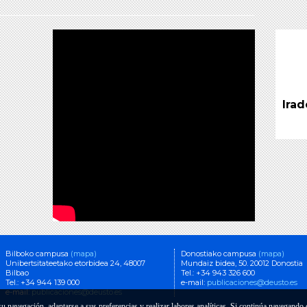
Irad
Bilboko campusa
(mapa)
Donostiako campusa
(mapa)
Unibertsitateetako etorbidea 24, 48007
Mundaiz bidea, 50. 20012 Donostia
Bilbao
Tel.: +34 943 326 600
Tel.: +34 944 139 000
e-mail:
publicaciones@deusto.es
e-mail:
publicaciones@deusto.es
 su navegación, adaptarse a sus preferencias y realizar labores analíticas. Si continúa navegand