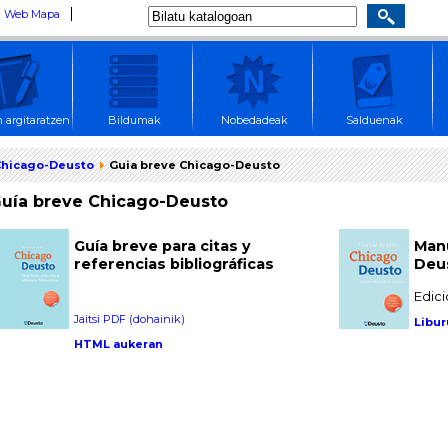
Web Mapa
 argitaratzen
Bildumak
Nobedadeak
Salduenak
Chicago-Deusto
Guia breve Chicago-Deusto
uía breve Chicago-Deusto
Guía breve para citas y
Manu
referencias bibliográficas
Deu
Edic
Jaitsi PDF (dohainik)
Libur
HTML aukeran