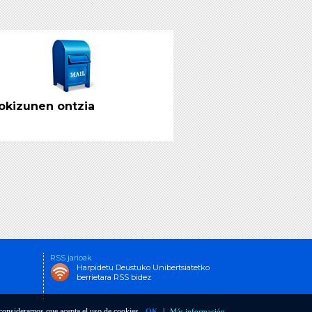
okizunen ontzia
RSS jarioak
Harpidetu Deustuko Unibertsiatetko
berrietara RSS bidez
o consideramos que acepta el uso de cookies.
|
OK
Más información