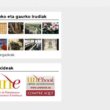
ko eta gaurko irudiak
 argazkiak
kideak