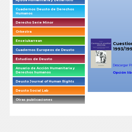
Ayuda Humanitaria y Desarrollo
Cuadernos Deusto de Derechos
Humanos
Derecho Serie Minor
Orkestra
Enseiukarrean
Cuestio
1993/19
Cuadernos Europeos de Deusto
Estudios de Deusto
Descargar PD
Anuario de Acción Humanitaria y
Derechos humanos
Opción lib
Deusto Journal of Human Rights
Deusto Social Lab
Otras publicaciones
briefings_01_1_es