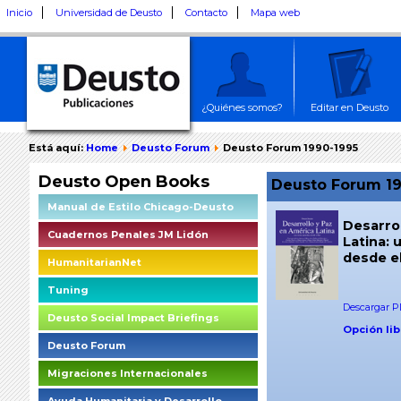
Inicio
Universidad de Deusto
Contacto
Mapa web
¿Quiénes somos?
Editar en Deusto
Está aquí:
Home
Deusto Forum
Deusto Forum 1990-1995
Deusto Open Books
Deusto Forum 19
Manual de Estilo Chicago-Deusto
Desarrol
Cuadernos Penales JM Lidón
Latina: 
desde el
HumanitarianNet
Tuning
Descargar PD
Deusto Social Impact Briefings
Opción lib
Deusto Forum
Migraciones Internacionales