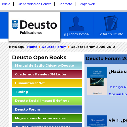
Inicio
Universidad de Deusto
Contacto
Mapa web
¿Quiénes somos?
Editar en Deusto
Está aquí:
Home
Deusto Forum
Deusto Forum 2006-2010
Deusto Open Books
Deusto Forum 2
Manual de Estilo Chicago-Deusto
¿Hacia 
Cuadernos Penales JM Lidón
HumanitarianNet
Descargar PD
Tuning
Opción lib
Deusto Social Impact Briefings
Deusto Forum
Migraciones Internacionales
Vivir, ¿p