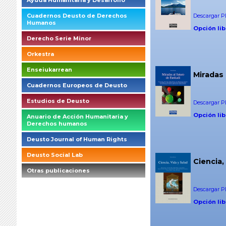
Ayuda Humanitaria y Desarrollo
Descargar PD
Cuadernos Deusto de Derechos
Humanos
Opción lib
Derecho Serie Minor
Orkestra
Enseiukarrean
Miradas 
Cuadernos Europeos de Deusto
Estudios de Deusto
Descargar PD
Opción lib
Anuario de Acción Humanitaria y
Derechos humanos
Deusto Journal of Human Rights
Deusto Social Lab
Ciencia,
Otras publicaciones
briefings_01_1_es
Descargar PD
Opción lib