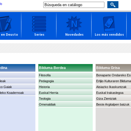
eb
r en Deusto
Series
Novedades
Los más vendidos
dina
Bilduma Berdea
Bilduma Grisa
Filosofia
Bonaparte Ondareko Es
deak
Pedagogia
Erlijio Kulturaren Bilduma
ko Gaiak
Historia
Aisiazko Ikaskuntzak
deko Koadernoak
Euskal Herria
Euskal Irakaslegoa
Teologia
Giza Zientziak
Omenaldiak
Beste Argitalpen batzuk