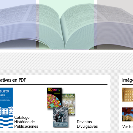
gativas en PDF
Imáge
Catálogo
Histórico de
Revistas
Publicaciones
Divulgativas
Ver fo