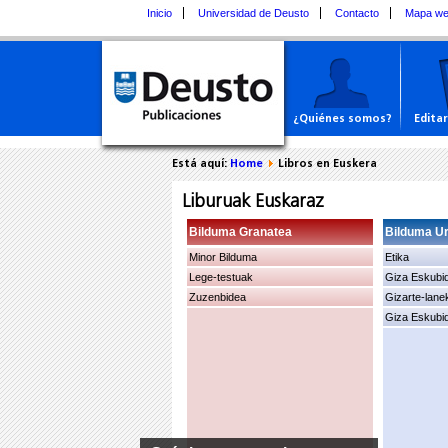
Inicio
Universidad de Deusto
Contacto
Mapa w
¿Quiénes somos?
Edita
Está aquí:
Home
Libros en Euskera
Liburuak Euskaraz
Bilduma Granatea
Bilduma Ur
Minor Bilduma
Etika
Lege-testuak
Giza Eskubi
Zuzenbidea
Gizarte-lane
Giza Eskubi