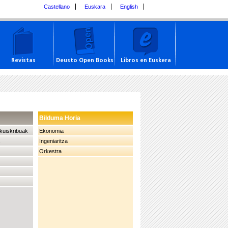
Castellano
Euskara
English
Revistas
Deusto Open Books
Libros en Euskera
Bilduma Horia
kuiskribuak
Ekonomia
Ingeniaritza
Orkestra