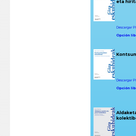
eta hiri
Descargar PD
Opción lib
Kontsum
Descargar PD
Opción lib
Aldaketa
kolekti