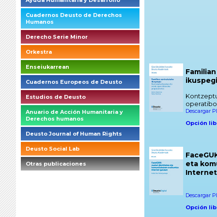
Ayuda Humanitaria y Desarrollo
Cuadernos Deusto de Derechos
Humanos
Derecho Serie Minor
Orkestra
Enseiukarrean
Familian
ikuspeg
Cuadernos Europeos de Deusto
Kontzeptu
Estudios de Deusto
operatib
Descargar PD
Anuario de Acción Humanitaria y
Derechos humanos
Opción lib
Deusto Journal of Human Rights
Deusto Social Lab
FaceGUK:
eta kom
Otras publicaciones
Internet
briefings_01_1_es
Descargar PD
Opción lib