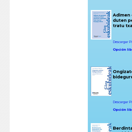
Adimen 
duten p
tratu tx
Descargar PD
Opción lib
Ongizat
bidegur
Descargar PD
Opción lib
Berdint