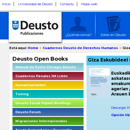
Inicio
Universidad de Deusto
Contacto
Mapa web
¿Quiénes somos?
Editar en Deusto
Está aquí:
Home
Cuadernos Deusto de Derechos Humanos
Giz
Deusto Open Books
Giza Eskubideei
Manual de Estilo Chicago-Deusto
Euskadi
Cuadernos Penales JM Lidón
askatas
emakume
HumanitarianNet
agerian
Arauen 
Tuning
Deusto Social Impact Briefings
Descargar PD
Deusto Forum
Opción lib
Migraciones Internacionales