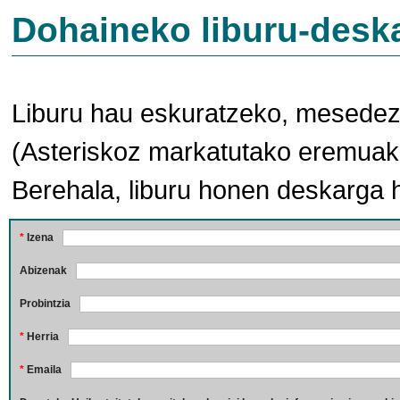
Dohaineko liburu-desk
Liburu hau eskuratzeko, mesedez,
(Asteriskoz markatutako eremuak 
Berehala, liburu honen deskarga 
*
Izena
Abizenak
Probintzia
*
Herria
*
Emaila