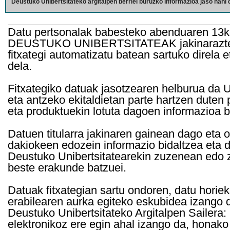
Deustuko Unibertsitateko argitalpen berriei buruzko informazioa jaso nahi d
Datu pertsonalak babesteko abenduaren 13k
DEUSTUKO UNIBERTSITATEAK jakinarazten d
fitxategi automatizatu batean sartuko direla 
dela.
Fitxategiko datuak jasotzearen helburua da Un
eta antzeko ekitaldietan parte hartzen duten
eta produktuekin lotuta dagoen informazioa b
Datuen titularra jakinaren gainean dago eta 
dakiokeen edozein informazio bidaltzea eta d
Deustuko Unibertsitatearekin zuzenean edo z
beste erakunde batzuei.
Datuak fitxategian sartu ondoren, datu horie
erabilearen aurka egiteko eskubidea izango d
Deustuko Unibertsitateko Argitalpen Sailera: 
elektronikoz ere egin ahal izango da, honako