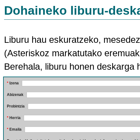
Dohaineko liburu-desk
Liburu hau eskuratzeko, mesedez,
(Asteriskoz markatutako eremuak 
Berehala, liburu honen deskarga 
*
Izena
Abizenak
Probintzia
*
Herria
*
Emaila