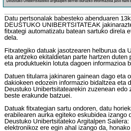
Deustuko Unibertsitateko argitalpen berriei buruzko informazioa jaso nahi d
Datu pertsonalak babesteko abenduaren 13k
DEUSTUKO UNIBERTSITATEAK jakinarazten d
fitxategi automatizatu batean sartuko direla 
dela.
Fitxategiko datuak jasotzearen helburua da Un
eta antzeko ekitaldietan parte hartzen duten
eta produktuekin lotuta dagoen informazioa b
Datuen titularra jakinaren gainean dago eta 
dakiokeen edozein informazio bidaltzea eta d
Deustuko Unibertsitatearekin zuzenean edo z
beste erakunde batzuei.
Datuak fitxategian sartu ondoren, datu horie
erabilearen aurka egiteko eskubidea izango d
Deustuko Unibertsitateko Argitalpen Sailera: 
elektronikoz ere egin ahal izango da, honako