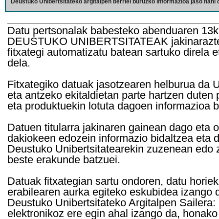
Deustuko Unibertsitateko argitalpen berriei buruzko informazioa jaso nahi d
Datu pertsonalak babesteko abenduaren 13k
DEUSTUKO UNIBERTSITATEAK jakinarazten d
fitxategi automatizatu batean sartuko direla 
dela.
Fitxategiko datuak jasotzearen helburua da Un
eta antzeko ekitaldietan parte hartzen duten
eta produktuekin lotuta dagoen informazioa b
Datuen titularra jakinaren gainean dago eta 
dakiokeen edozein informazio bidaltzea eta d
Deustuko Unibertsitatearekin zuzenean edo z
beste erakunde batzuei.
Datuak fitxategian sartu ondoren, datu horie
erabilearen aurka egiteko eskubidea izango d
Deustuko Unibertsitateko Argitalpen Sailera: 
elektronikoz ere egin ahal izango da, honako