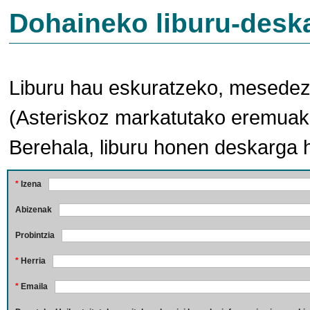
Dohaineko liburu-desk
Liburu hau eskuratzeko, mesedez,
(Asteriskoz markatutako eremuak 
Berehala, liburu honen deskarga 
*
Izena
Abizenak
Probintzia
*
Herria
*
Emaila