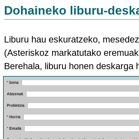
Dohaineko liburu-desk
Liburu hau eskuratzeko, mesedez,
(Asteriskoz markatutako eremuak 
Berehala, liburu honen deskarga 
*
Izena
Abizenak
Probintzia
*
Herria
*
Emaila