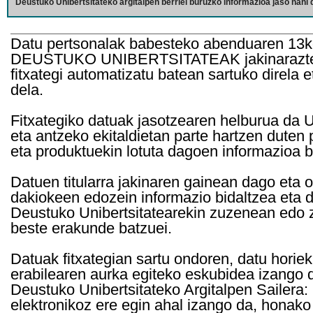
Deustuko Unibertsitateko argitalpen berriei buruzko informazioa jaso nahi d
Datu pertsonalak babesteko abenduaren 13k
DEUSTUKO UNIBERTSITATEAK jakinarazten d
fitxategi automatizatu batean sartuko direla 
dela.
Fitxategiko datuak jasotzearen helburua da Un
eta antzeko ekitaldietan parte hartzen duten
eta produktuekin lotuta dagoen informazioa b
Datuen titularra jakinaren gainean dago eta 
dakiokeen edozein informazio bidaltzea eta d
Deustuko Unibertsitatearekin zuzenean edo z
beste erakunde batzuei.
Datuak fitxategian sartu ondoren, datu horie
erabilearen aurka egiteko eskubidea izango d
Deustuko Unibertsitateko Argitalpen Sailera: 
elektronikoz ere egin ahal izango da, honako