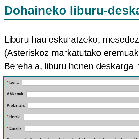
Dohaineko liburu-desk
Liburu hau eskuratzeko, mesedez,
(Asteriskoz markatutako eremuak 
Berehala, liburu honen deskarga 
*
Izena
Abizenak
Probintzia
*
Herria
*
Emaila