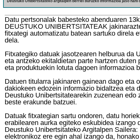
Deustuko Unibertsitateko argitalpen berriei buruzko informazioa jaso nahi d
Datu pertsonalak babesteko abenduaren 13k
DEUSTUKO UNIBERTSITATEAK jakinarazten d
fitxategi automatizatu batean sartuko direla 
dela.
Fitxategiko datuak jasotzearen helburua da Un
eta antzeko ekitaldietan parte hartzen duten
eta produktuekin lotuta dagoen informazioa b
Datuen titularra jakinaren gainean dago eta 
dakiokeen edozein informazio bidaltzea eta d
Deustuko Unibertsitatearekin zuzenean edo z
beste erakunde batzuei.
Datuak fitxategian sartu ondoren, datu horie
erabilearen aurka egiteko eskubidea izango d
Deustuko Unibertsitateko Argitalpen Sailera: 
elektronikoz ere egin ahal izango da, honako