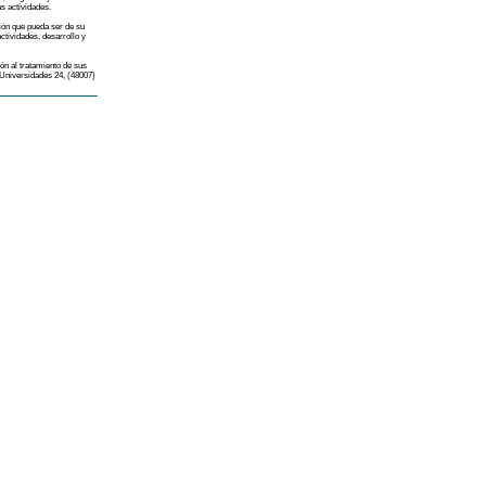
s actividades.
ión que pueda ser de su
ctividades, desarrollo y
ión al tratamiento de sus
 Universidades 24, (48007)