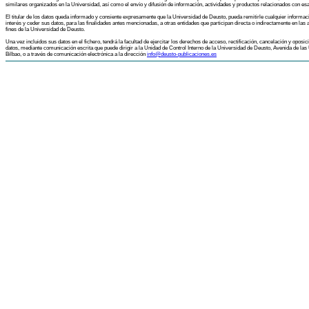
similares organizados en la Universidad, así como el envío y difusión de información, actividades y productos relacionados con esa
El titular de los datos queda informado y consiente expresamente que la Universidad de Deusto, pueda remitirle cualquier informac
interés y ceder sus datos, para las finalidades antes mencionadas, a otras entidades que participan directa o indirectamente en las a
fines de la Universidad de Deusto.
Una vez incluidos sus datos en el fichero, tendrá la facultad de ejercitar los derechos de acceso, rectificación, cancelación y oposic
datos, mediante comunicación escrita que puede dirigir a la Unidad de Control Interno de la Universidad de Deusto, Avenida de las
Bilbao, o a través de comunicación electrónica a la dirección
info@deusto-publicaciones.es