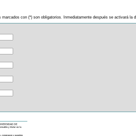
pos marcados con (*) son obligatorios. Inmediatamente después se activará la d
la UNIVERSIDAD DE
sable y titular es la
as, congresos y eventos