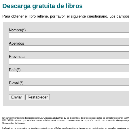
Descarga gratuita de libros
Para obtener el libro rellene, por favor, el siguiente cuestionario. Los cam
Nombre(*)
Apellidos
Provincia
País(*)
E-mail(*)
En cumplimiento de lo dispuesto en la Ley Orgánica 15/1999 de 13 de diciembre, de protección de datos de carácter personal, 
DEUSTO le informa que los datos que se solicitan en el presente cuestionario se incorporarán a un fichero automatizado cuyo respon
Universidad de Deusto.
La finalidad de la recogida de los datos contenidos en el fichero es la gestión de las personas participantes en jornadas, conferenci