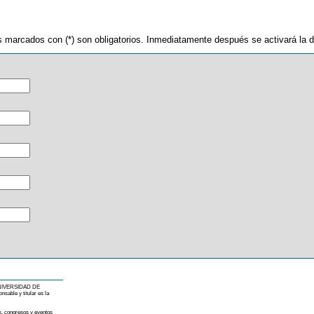
pos marcados con (*) son obligatorios. Inmediatamente después se activará la d
la UNIVERSIDAD DE
sable y titular es la
as, congresos y eventos