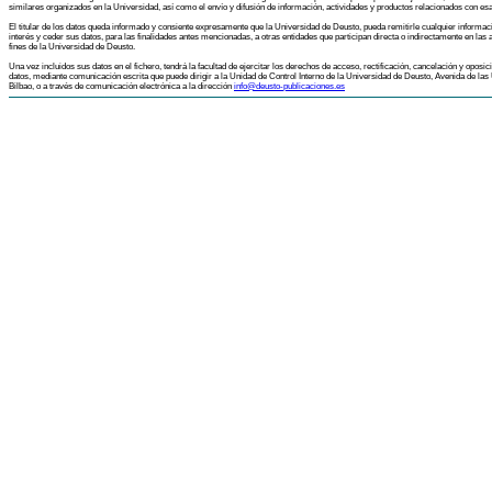
similares organizados en la Universidad, así como el envío y difusión de información, actividades y productos relacionados con esa
El titular de los datos queda informado y consiente expresamente que la Universidad de Deusto, pueda remitirle cualquier informac
interés y ceder sus datos, para las finalidades antes mencionadas, a otras entidades que participan directa o indirectamente en las a
fines de la Universidad de Deusto.
Una vez incluidos sus datos en el fichero, tendrá la facultad de ejercitar los derechos de acceso, rectificación, cancelación y oposic
datos, mediante comunicación escrita que puede dirigir a la Unidad de Control Interno de la Universidad de Deusto, Avenida de las
Bilbao, o a través de comunicación electrónica a la dirección
info@deusto-publicaciones.es