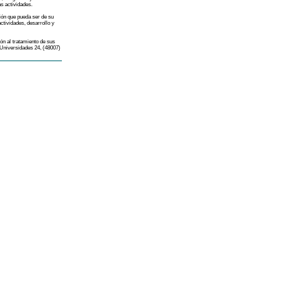
s actividades.
ión que pueda ser de su
ctividades, desarrollo y
ión al tratamiento de sus
 Universidades 24, (48007)