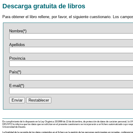
Descarga gratuita de libros
Para obtener el libro rellene, por favor, el siguiente cuestionario. Los cam
Nombre(*)
Apellidos
Provincia
País(*)
E-mail(*)
En cumplimiento de lo dispuesto en la Ley Orgánica 15/1999 de 13 de diciembre, de protección de datos de carácter personal, 
DEUSTO le informa que los datos que se solicitan en el presente cuestionario se incorporarán a un fichero automatizado cuyo respon
Universidad de Deusto.
La finalidad de la recogida de los datos contenidos en el fichero es la gestión de las personas participantes en jornadas, conferenci