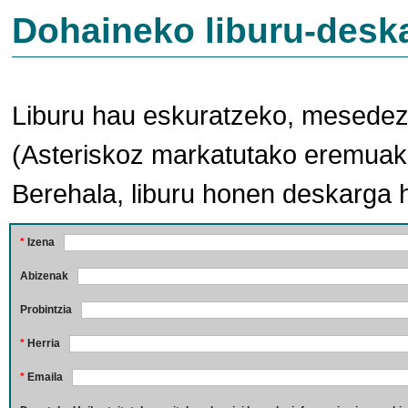
Dohaineko liburu-desk
Liburu hau eskuratzeko, mesedez,
(Asteriskoz markatutako eremuak 
Berehala, liburu honen deskarga 
*
Izena
Abizenak
Probintzia
*
Herria
*
Emaila