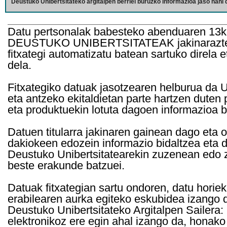
Deustuko Unibertsitateko argitalpen berriei buruzko informazioa jaso nahi d
Datu pertsonalak babesteko abenduaren 13k
DEUSTUKO UNIBERTSITATEAK jakinarazten d
fitxategi automatizatu batean sartuko direla 
dela.
Fitxategiko datuak jasotzearen helburua da Un
eta antzeko ekitaldietan parte hartzen duten
eta produktuekin lotuta dagoen informazioa b
Datuen titularra jakinaren gainean dago eta 
dakiokeen edozein informazio bidaltzea eta d
Deustuko Unibertsitatearekin zuzenean edo z
beste erakunde batzuei.
Datuak fitxategian sartu ondoren, datu horie
erabilearen aurka egiteko eskubidea izango d
Deustuko Unibertsitateko Argitalpen Sailera: 
elektronikoz ere egin ahal izango da, honako