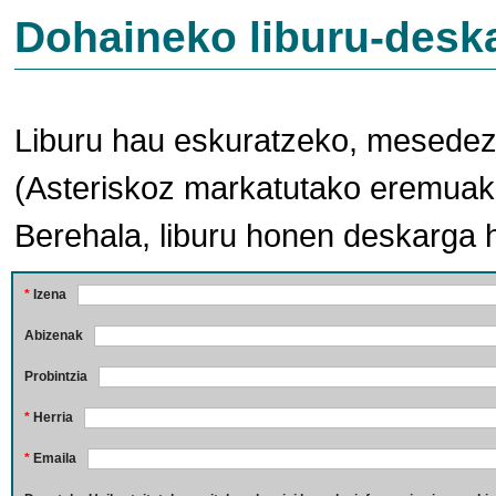
Dohaineko liburu-desk
Liburu hau eskuratzeko, mesedez,
(Asteriskoz markatutako eremuak 
Berehala, liburu honen deskarga 
*
Izena
Abizenak
Probintzia
*
Herria
*
Emaila