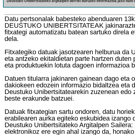
Deustuko Unibertsitateko argitalpen berriei buruzko informazioa jaso nahi d
Datu pertsonalak babesteko abenduaren 13k
DEUSTUKO UNIBERTSITATEAK jakinarazten d
fitxategi automatizatu batean sartuko direla 
dela.
Fitxategiko datuak jasotzearen helburua da Un
eta antzeko ekitaldietan parte hartzen duten
eta produktuekin lotuta dagoen informazioa b
Datuen titularra jakinaren gainean dago eta 
dakiokeen edozein informazio bidaltzea eta d
Deustuko Unibertsitatearekin zuzenean edo z
beste erakunde batzuei.
Datuak fitxategian sartu ondoren, datu horie
erabilearen aurka egiteko eskubidea izango d
Deustuko Unibertsitateko Argitalpen Sailera: 
elektronikoz ere egin ahal izango da, honako