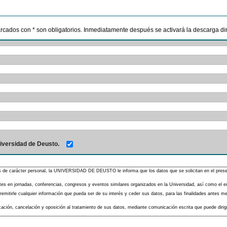
marcados con * son obligatorios. Inmediatamente después se activará la descarga dire
iversidad de Deusto.
s de carácter personal, la UNIVERSIDAD DE DEUSTO le informa que los datos que se solicitan en el presente
pantes en jornadas, conferencias, congresos y eventos similares organizados en la Universidad, así como el 
mitirle cualquier información que pueda ser de su interés y ceder sus datos, para las finalidades antes men
ificación, cancelación y oposición al tratamiento de sus datos, mediante comunicación escrita que puede diri