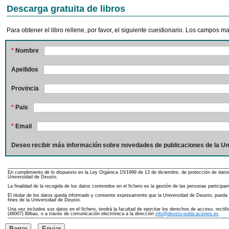
Descarga gratuita de libros
Para obtener el libro rellene, por favor, el siguiente cuestionario. Los campos 
*
Nombre
Apellidos
Provincia
*
Pais
*
Email
Deseo recibir más información sobre novedades de publicaciones de la Un
En cumplimiento de lo dispuesto en la Ley Orgánica 15/1999 de 13 de diciembre, de protección de dato
Universidad de Deusto.
La finalidad de la recogida de los datos contenidos en el fichero es la gestión de las personas partici
El titular de los datos queda informado y consiente expresamente que la Universidad de Deusto, pueda re
fines de la Universidad de Deusto.
Una vez incluidos sus datos en el fichero, tendrá la facultad de ejercitar los derechos de acceso, rect
(48007) Bilbao, o a través de comunicación electrónica a la dirección
info@deusto-publicaciones.es
Borrar
Enviar