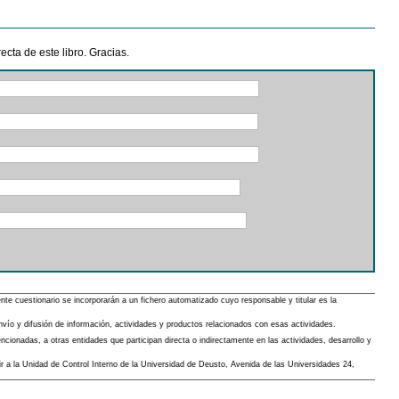
cta de este libro. Gracias.
 cuestionario se incorporarán a un fichero automatizado cuyo responsable y titular es la
envío y difusión de información, actividades y productos relacionados con esas actividades.
cionadas, a otras entidades que participan directa o indirectamente en las actividades, desarrollo y
gir a la Unidad de Control Interno de la Universidad de Deusto, Avenida de las Universidades 24,