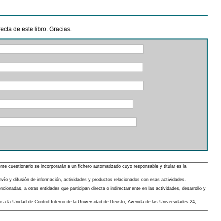
cta de este libro. Gracias.
 cuestionario se incorporarán a un fichero automatizado cuyo responsable y titular es la
envío y difusión de información, actividades y productos relacionados con esas actividades.
cionadas, a otras entidades que participan directa o indirectamente en las actividades, desarrollo y
gir a la Unidad de Control Interno de la Universidad de Deusto, Avenida de las Universidades 24,