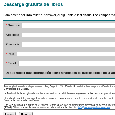
Descarga gratuita de libros
Para obtener el libro rellene, por favor, el siguiente cuestionario. Los campos 
*
Nombre
Apellidos
Provincia
*
Pais
*
Email
Deseo recibir más información sobre novedades de publicaciones de la Un
En cumplimiento de lo dispuesto en la Ley Orgánica 15/1999 de 13 de diciembre, de protección de dato
Universidad de Deusto.
La finalidad de la recogida de los datos contenidos en el fichero es la gestión de las personas partici
El titular de los datos queda informado y consiente expresamente que la Universidad de Deusto, pueda re
fines de la Universidad de Deusto.
Una vez incluidos sus datos en el fichero, tendrá la facultad de ejercitar los derechos de acceso, rect
(48007) Bilbao, o a través de comunicación electrónica a la dirección
info@deusto-publicaciones.es
Borrar
Enviar