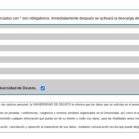
marcados con * son obligatorios. Inmediatamente después se activará la descarga dire
iversidad de Deusto.
s de carácter personal, la UNIVERSIDAD DE DEUSTO le informa que los datos que se solicitan en el presente
pantes en jornadas, conferencias, congresos y eventos similares organizados en la Universidad, así como el 
mitirle cualquier información que pueda ser de su interés y ceder sus datos, para las finalidades antes men
ificación, cancelación y oposición al tratamiento de sus datos, mediante comunicación escrita que puede diri