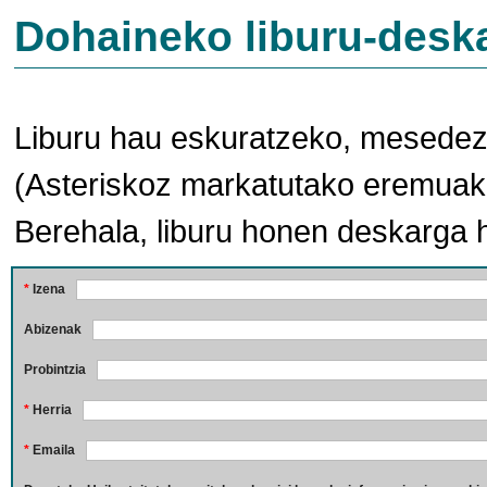
Dohaineko liburu-desk
Liburu hau eskuratzeko, mesedez,
(Asteriskoz markatutako eremuak 
Berehala, liburu honen deskarga 
*
Izena
Abizenak
Probintzia
*
Herria
*
Emaila