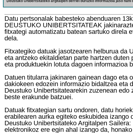
Deustuko Unibertsitateko argitalpen berriei buruzko informazioa jaso nahi d
Datu pertsonalak babesteko abenduaren 13k
DEUSTUKO UNIBERTSITATEAK jakinarazten d
fitxategi automatizatu batean sartuko direla 
dela.
Fitxategiko datuak jasotzearen helburua da Un
eta antzeko ekitaldietan parte hartzen duten
eta produktuekin lotuta dagoen informazioa b
Datuen titularra jakinaren gainean dago eta 
dakiokeen edozein informazio bidaltzea eta d
Deustuko Unibertsitatearekin zuzenean edo z
beste erakunde batzuei.
Datuak fitxategian sartu ondoren, datu horie
erabilearen aurka egiteko eskubidea izango d
Deustuko Unibertsitateko Argitalpen Sailera: 
elektronikoz ere egin ahal izango da, honako