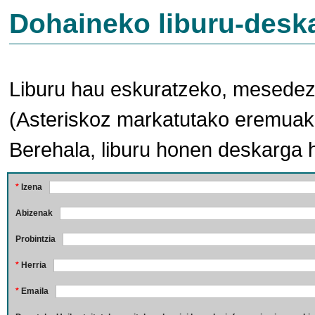
Dohaineko liburu-desk
Liburu hau eskuratzeko, mesedez,
(Asteriskoz markatutako eremuak 
Berehala, liburu honen deskarga 
*
Izena
Abizenak
Probintzia
*
Herria
*
Emaila