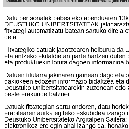
Deustuko Unibertsitateko argitalpen berriei buruzko informazioa jaso nahi d
Datu pertsonalak babesteko abenduaren 13k
DEUSTUKO UNIBERTSITATEAK jakinarazten d
fitxategi automatizatu batean sartuko direla 
dela.
Fitxategiko datuak jasotzearen helburua da Un
eta antzeko ekitaldietan parte hartzen duten
eta produktuekin lotuta dagoen informazioa b
Datuen titularra jakinaren gainean dago eta 
dakiokeen edozein informazio bidaltzea eta d
Deustuko Unibertsitatearekin zuzenean edo z
beste erakunde batzuei.
Datuak fitxategian sartu ondoren, datu horie
erabilearen aurka egiteko eskubidea izango d
Deustuko Unibertsitateko Argitalpen Sailera: 
elektronikoz ere egin ahal izango da, honako