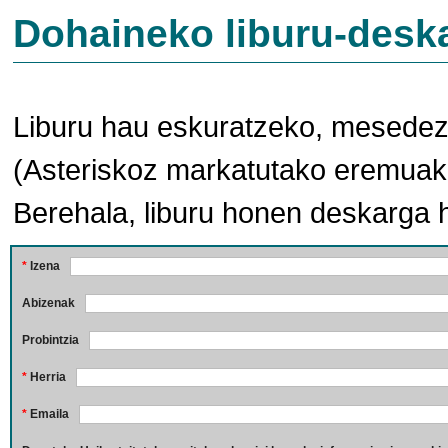
Dohaineko liburu-desk
Liburu hau eskuratzeko, mesedez,
(Asteriskoz markatutako eremuak 
Berehala, liburu honen deskarga 
*
Izena
Abizenak
Probintzia
*
Herria
*
Emaila