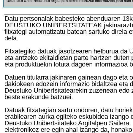
Deustuko Unibertsitateko argitalpen berriei buruzko informazioa jaso nahi d
Datu pertsonalak babesteko abenduaren 13k
DEUSTUKO UNIBERTSITATEAK jakinarazten d
fitxategi automatizatu batean sartuko direla 
dela.
Fitxategiko datuak jasotzearen helburua da Un
eta antzeko ekitaldietan parte hartzen duten
eta produktuekin lotuta dagoen informazioa b
Datuen titularra jakinaren gainean dago eta 
dakiokeen edozein informazio bidaltzea eta d
Deustuko Unibertsitatearekin zuzenean edo z
beste erakunde batzuei.
Datuak fitxategian sartu ondoren, datu horie
erabilearen aurka egiteko eskubidea izango d
Deustuko Unibertsitateko Argitalpen Sailera: 
elektronikoz ere egin ahal izango da, honako