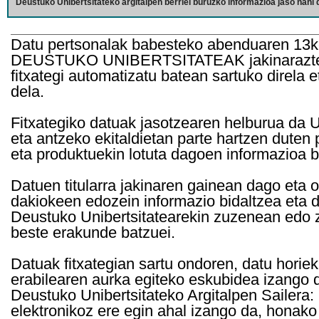
Deustuko Unibertsitateko argitalpen berriei buruzko informazioa jaso nahi d
Datu pertsonalak babesteko abenduaren 13k
DEUSTUKO UNIBERTSITATEAK jakinarazten d
fitxategi automatizatu batean sartuko direla 
dela.
Fitxategiko datuak jasotzearen helburua da Un
eta antzeko ekitaldietan parte hartzen duten
eta produktuekin lotuta dagoen informazioa b
Datuen titularra jakinaren gainean dago eta 
dakiokeen edozein informazio bidaltzea eta d
Deustuko Unibertsitatearekin zuzenean edo z
beste erakunde batzuei.
Datuak fitxategian sartu ondoren, datu horie
erabilearen aurka egiteko eskubidea izango d
Deustuko Unibertsitateko Argitalpen Sailera: 
elektronikoz ere egin ahal izango da, honako