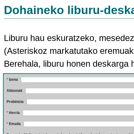
Dohaineko liburu-desk
Liburu hau eskuratzeko, mesedez,
(Asteriskoz markatutako eremuak 
Berehala, liburu honen deskarga 
*
Izena
Abizenak
Probintzia
*
Herria
*
Emaila