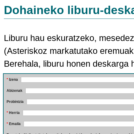
Dohaineko liburu-desk
Liburu hau eskuratzeko, mesedez,
(Asteriskoz markatutako eremuak 
Berehala, liburu honen deskarga 
*
Izena
Abizenak
Probintzia
*
Herria
*
Emaila