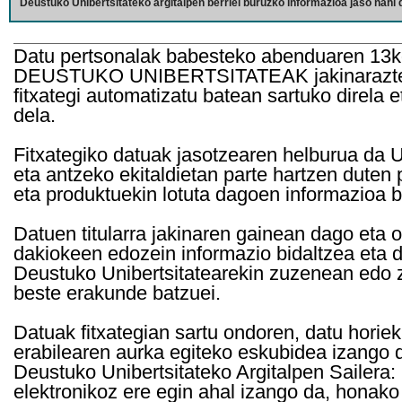
Deustuko Unibertsitateko argitalpen berriei buruzko informazioa jaso nahi d
Datu pertsonalak babesteko abenduaren 13k
DEUSTUKO UNIBERTSITATEAK jakinarazten d
fitxategi automatizatu batean sartuko direla 
dela.
Fitxategiko datuak jasotzearen helburua da Un
eta antzeko ekitaldietan parte hartzen duten
eta produktuekin lotuta dagoen informazioa b
Datuen titularra jakinaren gainean dago eta 
dakiokeen edozein informazio bidaltzea eta d
Deustuko Unibertsitatearekin zuzenean edo z
beste erakunde batzuei.
Datuak fitxategian sartu ondoren, datu horie
erabilearen aurka egiteko eskubidea izango d
Deustuko Unibertsitateko Argitalpen Sailera: 
elektronikoz ere egin ahal izango da, honako