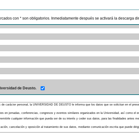
marcados con * son obligatorios. Inmediatamente después se activará la descarga dire
iversidad de Deusto.
s de carácter personal, la UNIVERSIDAD DE DEUSTO le informa que los datos que se solicitan en el presente
pantes en jornadas, conferencias, congresos y eventos similares organizados en la Universidad, así como el 
mitirle cualquier información que pueda ser de su interés y ceder sus datos, para las finalidades antes men
ificación, cancelación y oposición al tratamiento de sus datos, mediante comunicación escrita que puede diri