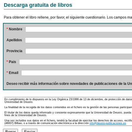
Descarga gratuita de libros
Para obtener el libro rellene, por favor, el siguiente cuestionario. Los campos 
*
Nombre
Apellidos
Provincia
*
Pais
*
Email
Deseo recibir más información sobre novedades de publicaciones de la Un
En cumplimiento de lo dispuesto en la Ley Orgánica 15/1999 de 13 de diciembre, de protección de dato
Universidad de Deusto.
La finalidad de la recogida de los datos contenidos en el fichero es la gestión de las personas partici
El titular de los datos queda informado y consiente expresamente que la Universidad de Deusto, pueda re
fines de la Universidad de Deusto.
Una vez incluidos sus datos en el fichero, tendrá la facultad de ejercitar los derechos de acceso, rect
(48007) Bilbao, o a través de comunicación electrónica a la dirección
info@deusto-publicaciones.es
Borrar
Enviar