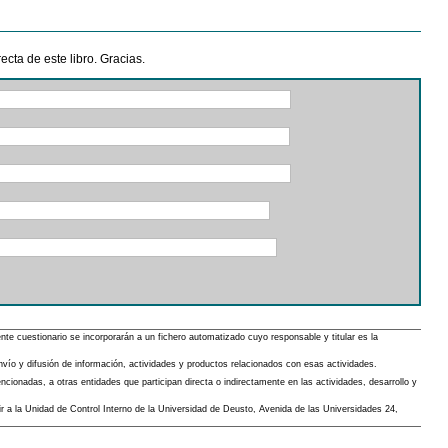
cta de este libro. Gracias.
 cuestionario se incorporarán a un fichero automatizado cuyo responsable y titular es la
envío y difusión de información, actividades y productos relacionados con esas actividades.
cionadas, a otras entidades que participan directa o indirectamente en las actividades, desarrollo y
gir a la Unidad de Control Interno de la Universidad de Deusto, Avenida de las Universidades 24,