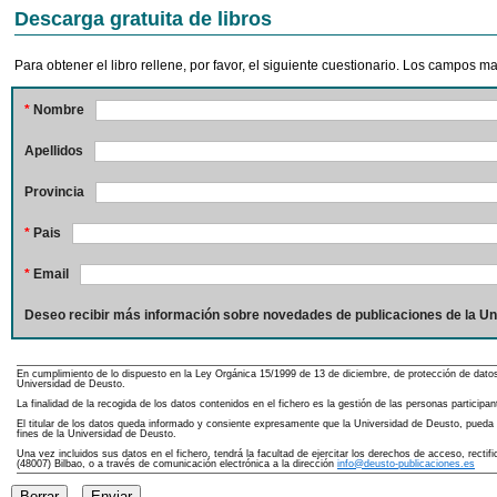
Descarga gratuita de libros
Para obtener el libro rellene, por favor, el siguiente cuestionario. Los campos 
*
Nombre
Apellidos
Provincia
*
Pais
*
Email
Deseo recibir más información sobre novedades de publicaciones de la Un
En cumplimiento de lo dispuesto en la Ley Orgánica 15/1999 de 13 de diciembre, de protección de dato
Universidad de Deusto.
La finalidad de la recogida de los datos contenidos en el fichero es la gestión de las personas partici
El titular de los datos queda informado y consiente expresamente que la Universidad de Deusto, pueda re
fines de la Universidad de Deusto.
Una vez incluidos sus datos en el fichero, tendrá la facultad de ejercitar los derechos de acceso, rect
(48007) Bilbao, o a través de comunicación electrónica a la dirección
info@deusto-publicaciones.es
Borrar
Enviar