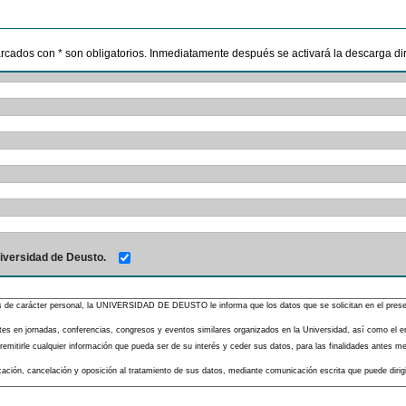
marcados con * son obligatorios. Inmediatamente después se activará la descarga dire
iversidad de Deusto.
s de carácter personal, la UNIVERSIDAD DE DEUSTO le informa que los datos que se solicitan en el presente
pantes en jornadas, conferencias, congresos y eventos similares organizados en la Universidad, así como el 
mitirle cualquier información que pueda ser de su interés y ceder sus datos, para las finalidades antes men
ificación, cancelación y oposición al tratamiento de sus datos, mediante comunicación escrita que puede diri