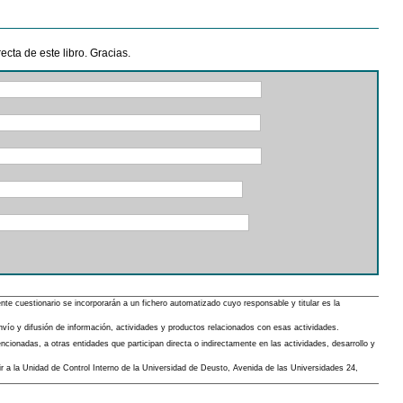
cta de este libro. Gracias.
 cuestionario se incorporarán a un fichero automatizado cuyo responsable y titular es la
envío y difusión de información, actividades y productos relacionados con esas actividades.
cionadas, a otras entidades que participan directa o indirectamente en las actividades, desarrollo y
gir a la Unidad de Control Interno de la Universidad de Deusto, Avenida de las Universidades 24,