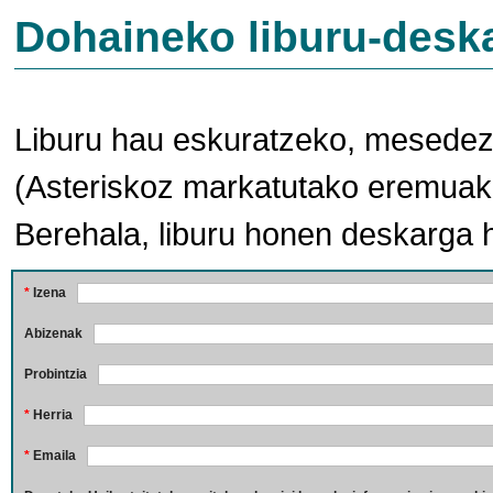
Dohaineko liburu-desk
Liburu hau eskuratzeko, mesedez,
(Asteriskoz markatutako eremuak 
Berehala, liburu honen deskarga 
*
Izena
Abizenak
Probintzia
*
Herria
*
Emaila