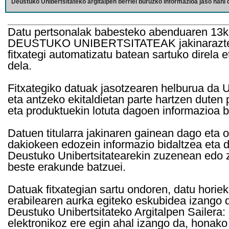
Deustuko Unibertsitateko argitalpen berriei buruzko informazioa jaso nahi d
Datu pertsonalak babesteko abenduaren 13k
DEUSTUKO UNIBERTSITATEAK jakinarazten d
fitxategi automatizatu batean sartuko direla 
dela.
Fitxategiko datuak jasotzearen helburua da Un
eta antzeko ekitaldietan parte hartzen duten
eta produktuekin lotuta dagoen informazioa b
Datuen titularra jakinaren gainean dago eta 
dakiokeen edozein informazio bidaltzea eta d
Deustuko Unibertsitatearekin zuzenean edo z
beste erakunde batzuei.
Datuak fitxategian sartu ondoren, datu horie
erabilearen aurka egiteko eskubidea izango d
Deustuko Unibertsitateko Argitalpen Sailera: 
elektronikoz ere egin ahal izango da, honako