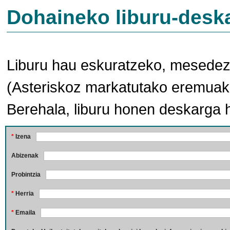
Dohaineko liburu-desk
Liburu hau eskuratzeko, mesedez,
(Asteriskoz markatutako eremuak 
Berehala, liburu honen deskarga 
*
Izena
Abizenak
Probintzia
*
Herria
*
Emaila