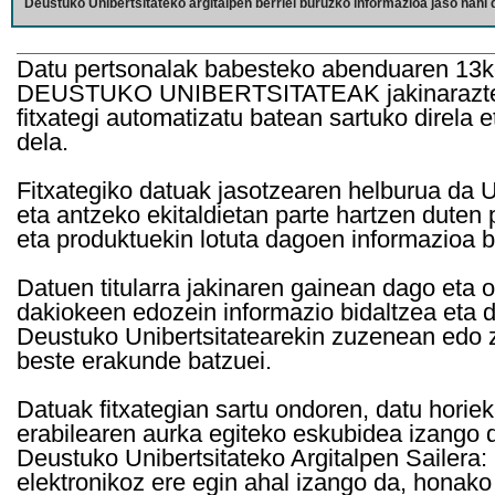
Deustuko Unibertsitateko argitalpen berriei buruzko informazioa jaso nahi d
Datu pertsonalak babesteko abenduaren 13k
DEUSTUKO UNIBERTSITATEAK jakinarazten d
fitxategi automatizatu batean sartuko direla 
dela.
Fitxategiko datuak jasotzearen helburua da Un
eta antzeko ekitaldietan parte hartzen duten
eta produktuekin lotuta dagoen informazioa b
Datuen titularra jakinaren gainean dago eta 
dakiokeen edozein informazio bidaltzea eta d
Deustuko Unibertsitatearekin zuzenean edo z
beste erakunde batzuei.
Datuak fitxategian sartu ondoren, datu horie
erabilearen aurka egiteko eskubidea izango d
Deustuko Unibertsitateko Argitalpen Sailera: 
elektronikoz ere egin ahal izango da, honako