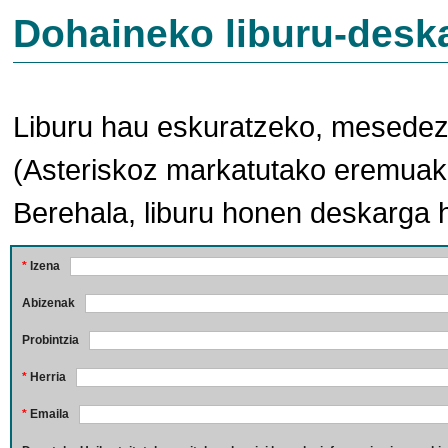
Dohaineko liburu-desk
Liburu hau eskuratzeko, mesedez,
(Asteriskoz markatutako eremuak 
Berehala, liburu honen deskarga 
*
Izena
Abizenak
Probintzia
*
Herria
*
Emaila