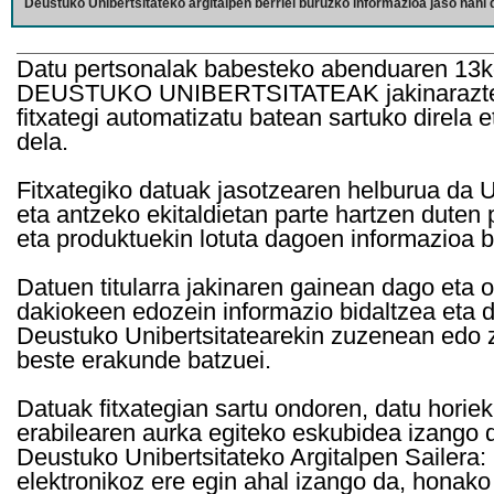
Deustuko Unibertsitateko argitalpen berriei buruzko informazioa jaso nahi d
Datu pertsonalak babesteko abenduaren 13k
DEUSTUKO UNIBERTSITATEAK jakinarazten d
fitxategi automatizatu batean sartuko direla 
dela.
Fitxategiko datuak jasotzearen helburua da Un
eta antzeko ekitaldietan parte hartzen duten
eta produktuekin lotuta dagoen informazioa b
Datuen titularra jakinaren gainean dago eta 
dakiokeen edozein informazio bidaltzea eta d
Deustuko Unibertsitatearekin zuzenean edo z
beste erakunde batzuei.
Datuak fitxategian sartu ondoren, datu horie
erabilearen aurka egiteko eskubidea izango d
Deustuko Unibertsitateko Argitalpen Sailera: 
elektronikoz ere egin ahal izango da, honako