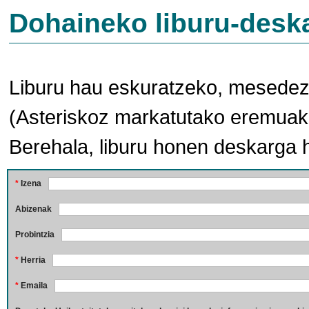
Dohaineko liburu-desk
Liburu hau eskuratzeko, mesedez,
(Asteriskoz markatutako eremuak 
Berehala, liburu honen deskarga 
*
Izena
Abizenak
Probintzia
*
Herria
*
Emaila