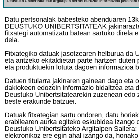
Deustuko Unibertsitateko argitalpen berriei buruzko informazioa jaso nahi d
Datu pertsonalak babesteko abenduaren 13k
DEUSTUKO UNIBERTSITATEAK jakinarazten d
fitxategi automatizatu batean sartuko direla 
dela.
Fitxategiko datuak jasotzearen helburua da Un
eta antzeko ekitaldietan parte hartzen duten
eta produktuekin lotuta dagoen informazioa b
Datuen titularra jakinaren gainean dago eta 
dakiokeen edozein informazio bidaltzea eta d
Deustuko Unibertsitatearekin zuzenean edo z
beste erakunde batzuei.
Datuak fitxategian sartu ondoren, datu horie
erabilearen aurka egiteko eskubidea izango d
Deustuko Unibertsitateko Argitalpen Sailera: 
elektronikoz ere egin ahal izango da, honako