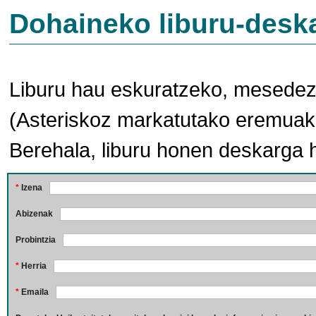
Dohaineko liburu-desk
Liburu hau eskuratzeko, mesedez,
(Asteriskoz markatutako eremuak 
Berehala, liburu honen deskarga 
*
Izena
Abizenak
Probintzia
*
Herria
*
Emaila