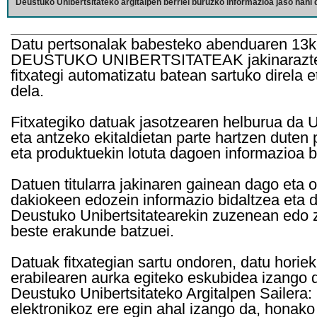
Deustuko Unibertsitateko argitalpen berriei buruzko informazioa jaso nahi d
Datu pertsonalak babesteko abenduaren 13k
DEUSTUKO UNIBERTSITATEAK jakinarazten d
fitxategi automatizatu batean sartuko direla 
dela.
Fitxategiko datuak jasotzearen helburua da Un
eta antzeko ekitaldietan parte hartzen duten
eta produktuekin lotuta dagoen informazioa b
Datuen titularra jakinaren gainean dago eta 
dakiokeen edozein informazio bidaltzea eta d
Deustuko Unibertsitatearekin zuzenean edo z
beste erakunde batzuei.
Datuak fitxategian sartu ondoren, datu horie
erabilearen aurka egiteko eskubidea izango d
Deustuko Unibertsitateko Argitalpen Sailera: 
elektronikoz ere egin ahal izango da, honako