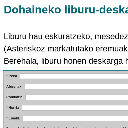
Dohaineko liburu-desk
Liburu hau eskuratzeko, mesedez,
(Asteriskoz markatutako eremuak 
Berehala, liburu honen deskarga 
*
Izena
Abizenak
Probintzia
*
Herria
*
Emaila