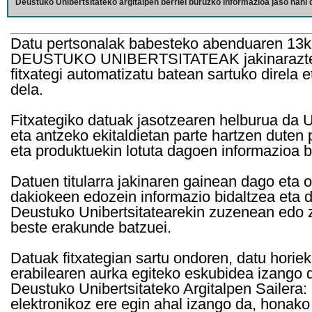
Deustuko Unibertsitateko argitalpen berriei buruzko informazioa jaso nahi d
Datu pertsonalak babesteko abenduaren 13k
DEUSTUKO UNIBERTSITATEAK jakinarazten d
fitxategi automatizatu batean sartuko direla 
dela.
Fitxategiko datuak jasotzearen helburua da Un
eta antzeko ekitaldietan parte hartzen duten
eta produktuekin lotuta dagoen informazioa b
Datuen titularra jakinaren gainean dago eta 
dakiokeen edozein informazio bidaltzea eta d
Deustuko Unibertsitatearekin zuzenean edo z
beste erakunde batzuei.
Datuak fitxategian sartu ondoren, datu horie
erabilearen aurka egiteko eskubidea izango d
Deustuko Unibertsitateko Argitalpen Sailera: 
elektronikoz ere egin ahal izango da, honako