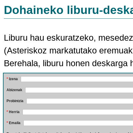
Dohaineko liburu-desk
Liburu hau eskuratzeko, mesedez,
(Asteriskoz markatutako eremuak 
Berehala, liburu honen deskarga 
*
Izena
Abizenak
Probintzia
*
Herria
*
Emaila