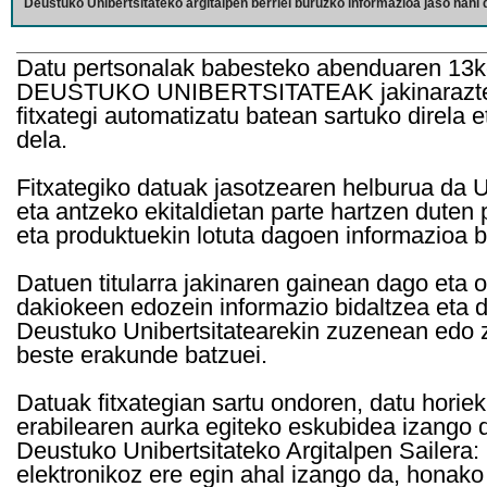
Deustuko Unibertsitateko argitalpen berriei buruzko informazioa jaso nahi d
Datu pertsonalak babesteko abenduaren 13k
DEUSTUKO UNIBERTSITATEAK jakinarazten d
fitxategi automatizatu batean sartuko direla 
dela.
Fitxategiko datuak jasotzearen helburua da Un
eta antzeko ekitaldietan parte hartzen duten
eta produktuekin lotuta dagoen informazioa b
Datuen titularra jakinaren gainean dago eta 
dakiokeen edozein informazio bidaltzea eta d
Deustuko Unibertsitatearekin zuzenean edo z
beste erakunde batzuei.
Datuak fitxategian sartu ondoren, datu horie
erabilearen aurka egiteko eskubidea izango d
Deustuko Unibertsitateko Argitalpen Sailera: 
elektronikoz ere egin ahal izango da, honako