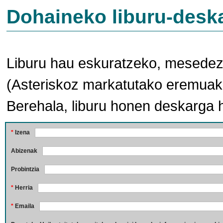
Dohaineko liburu-desk
Liburu hau eskuratzeko, mesedez,
(Asteriskoz markatutako eremuak 
Berehala, liburu honen deskarga 
*
Izena
Abizenak
Probintzia
*
Herria
*
Emaila