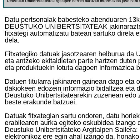
Deustuko Unibertsitateko argitalpen berriei buruzko informazioa jaso nahi d
Datu pertsonalak babesteko abenduaren 13k
DEUSTUKO UNIBERTSITATEAK jakinarazten d
fitxategi automatizatu batean sartuko direla 
dela.
Fitxategiko datuak jasotzearen helburua da Un
eta antzeko ekitaldietan parte hartzen duten
eta produktuekin lotuta dagoen informazioa b
Datuen titularra jakinaren gainean dago eta 
dakiokeen edozein informazio bidaltzea eta d
Deustuko Unibertsitatearekin zuzenean edo z
beste erakunde batzuei.
Datuak fitxategian sartu ondoren, datu horie
erabilearen aurka egiteko eskubidea izango d
Deustuko Unibertsitateko Argitalpen Sailera: 
elektronikoz ere egin ahal izango da, honako