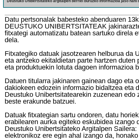
Deustuko Unibertsitateko argitalpen berriei buruzko informazioa jaso nahi d
Datu pertsonalak babesteko abenduaren 13k
DEUSTUKO UNIBERTSITATEAK jakinarazten d
fitxategi automatizatu batean sartuko direla 
dela.
Fitxategiko datuak jasotzearen helburua da Un
eta antzeko ekitaldietan parte hartzen duten
eta produktuekin lotuta dagoen informazioa b
Datuen titularra jakinaren gainean dago eta 
dakiokeen edozein informazio bidaltzea eta d
Deustuko Unibertsitatearekin zuzenean edo z
beste erakunde batzuei.
Datuak fitxategian sartu ondoren, datu horie
erabilearen aurka egiteko eskubidea izango d
Deustuko Unibertsitateko Argitalpen Sailera: 
elektronikoz ere egin ahal izango da, honako