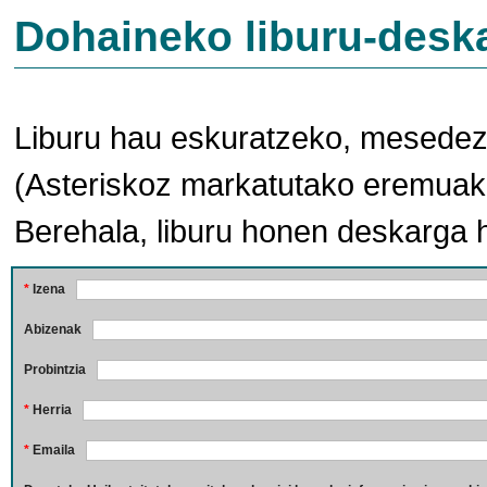
Dohaineko liburu-desk
Liburu hau eskuratzeko, mesedez,
(Asteriskoz markatutako eremuak 
Berehala, liburu honen deskarga 
*
Izena
Abizenak
Probintzia
*
Herria
*
Emaila