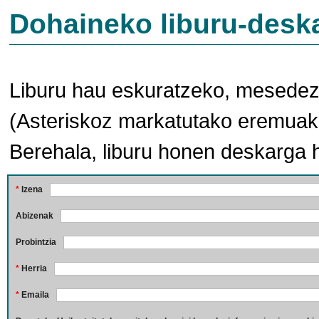
Dohaineko liburu-desk
Liburu hau eskuratzeko, mesedez,
(Asteriskoz markatutako eremuak 
Berehala, liburu honen deskarga 
*
Izena
Abizenak
Probintzia
*
Herria
*
Emaila