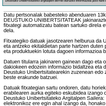
Deustuko Unibertsitateko argitalpen berriei buruzko informazioa jaso nahi d
Datu pertsonalak babesteko abenduaren 13k
DEUSTUKO UNIBERTSITATEAK jakinarazten d
fitxategi automatizatu batean sartuko direla 
dela.
Fitxategiko datuak jasotzearen helburua da Un
eta antzeko ekitaldietan parte hartzen duten
eta produktuekin lotuta dagoen informazioa b
Datuen titularra jakinaren gainean dago eta 
dakiokeen edozein informazio bidaltzea eta d
Deustuko Unibertsitatearekin zuzenean edo z
beste erakunde batzuei.
Datuak fitxategian sartu ondoren, datu horie
erabilearen aurka egiteko eskubidea izango d
Deustuko Unibertsitateko Argitalpen Sailera: 
elektronikoz ere egin ahal izango da, honako