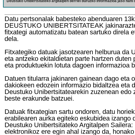
Deustuko Unibertsitateko argitalpen berriei buruzko informazioa jaso nahi d
Datu pertsonalak babesteko abenduaren 13k
DEUSTUKO UNIBERTSITATEAK jakinarazten d
fitxategi automatizatu batean sartuko direla 
dela.
Fitxategiko datuak jasotzearen helburua da Un
eta antzeko ekitaldietan parte hartzen duten
eta produktuekin lotuta dagoen informazioa b
Datuen titularra jakinaren gainean dago eta 
dakiokeen edozein informazio bidaltzea eta d
Deustuko Unibertsitatearekin zuzenean edo z
beste erakunde batzuei.
Datuak fitxategian sartu ondoren, datu horie
erabilearen aurka egiteko eskubidea izango d
Deustuko Unibertsitateko Argitalpen Sailera: 
elektronikoz ere egin ahal izango da, honako