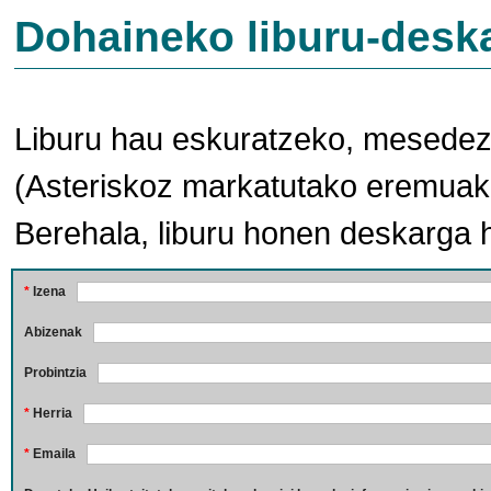
Dohaineko liburu-desk
Liburu hau eskuratzeko, mesedez,
(Asteriskoz markatutako eremuak 
Berehala, liburu honen deskarga 
*
Izena
Abizenak
Probintzia
*
Herria
*
Emaila