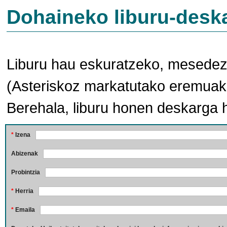
Dohaineko liburu-desk
Liburu hau eskuratzeko, mesedez,
(Asteriskoz markatutako eremuak 
Berehala, liburu honen deskarga 
*
Izena
Abizenak
Probintzia
*
Herria
*
Emaila