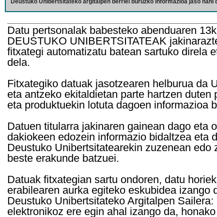
Deustuko Unibertsitateko argitalpen berriei buruzko informazioa jaso nahi d
Datu pertsonalak babesteko abenduaren 13k
DEUSTUKO UNIBERTSITATEAK jakinarazten d
fitxategi automatizatu batean sartuko direla 
dela.
Fitxategiko datuak jasotzearen helburua da Un
eta antzeko ekitaldietan parte hartzen duten
eta produktuekin lotuta dagoen informazioa b
Datuen titularra jakinaren gainean dago eta 
dakiokeen edozein informazio bidaltzea eta d
Deustuko Unibertsitatearekin zuzenean edo z
beste erakunde batzuei.
Datuak fitxategian sartu ondoren, datu horie
erabilearen aurka egiteko eskubidea izango d
Deustuko Unibertsitateko Argitalpen Sailera: 
elektronikoz ere egin ahal izango da, honako