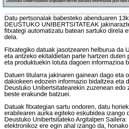
Deustuko Unibertsitateko argitalpen berriei buruzko informazioa jaso nahi d
Datu pertsonalak babesteko abenduaren 13k
DEUSTUKO UNIBERTSITATEAK jakinarazten d
fitxategi automatizatu batean sartuko direla 
dela.
Fitxategiko datuak jasotzearen helburua da Un
eta antzeko ekitaldietan parte hartzen duten
eta produktuekin lotuta dagoen informazioa b
Datuen titularra jakinaren gainean dago eta 
dakiokeen edozein informazio bidaltzea eta d
Deustuko Unibertsitatearekin zuzenean edo z
beste erakunde batzuei.
Datuak fitxategian sartu ondoren, datu horie
erabilearen aurka egiteko eskubidea izango d
Deustuko Unibertsitateko Argitalpen Sailera: 
elektronikoz ere egin ahal izango da, honako