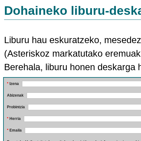
Dohaineko liburu-desk
Liburu hau eskuratzeko, mesedez,
(Asteriskoz markatutako eremuak 
Berehala, liburu honen deskarga 
*
Izena
Abizenak
Probintzia
*
Herria
*
Emaila