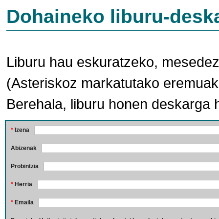
Dohaineko liburu-desk
Liburu hau eskuratzeko, mesedez,
(Asteriskoz markatutako eremuak 
Berehala, liburu honen deskarga 
*
Izena
Abizenak
Probintzia
*
Herria
*
Emaila