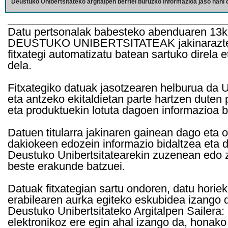
Deustuko Unibertsitateko argitalpen berriei buruzko informazioa jaso nahi d
Datu pertsonalak babesteko abenduaren 13k
DEUSTUKO UNIBERTSITATEAK jakinarazten d
fitxategi automatizatu batean sartuko direla 
dela.
Fitxategiko datuak jasotzearen helburua da Un
eta antzeko ekitaldietan parte hartzen duten
eta produktuekin lotuta dagoen informazioa b
Datuen titularra jakinaren gainean dago eta 
dakiokeen edozein informazio bidaltzea eta d
Deustuko Unibertsitatearekin zuzenean edo z
beste erakunde batzuei.
Datuak fitxategian sartu ondoren, datu horie
erabilearen aurka egiteko eskubidea izango d
Deustuko Unibertsitateko Argitalpen Sailera: 
elektronikoz ere egin ahal izango da, honako